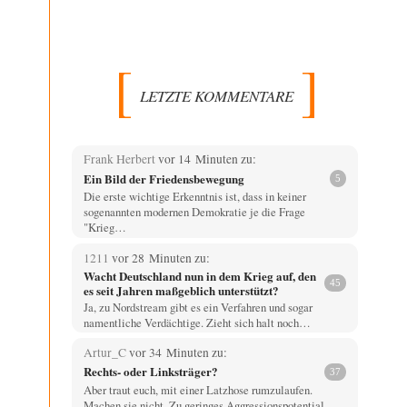
LETZTE KOMMENTARE
Frank Herbert
vor 14 Minuten zu:
Ein Bild der Friedensbewegung
5
Die erste wichtige Erkenntnis ist, dass in keiner
sogenannten modernen Demokratie je die Frage
"Krieg…
1211
vor 28 Minuten zu:
Wacht Deutschland nun in dem Krieg auf, den
45
es seit Jahren maßgeblich unterstützt?
Ja, zu Nordstream gibt es ein Verfahren und sogar
namentliche Verdächtige. Zieht sich halt noch…
Artur_C
vor 34 Minuten zu:
Rechts- oder Linksträger?
37
Aber traut euch, mit einer Latzhose rumzulaufen.
Machen sie nicht. Zu geringes Aggressionspotential.