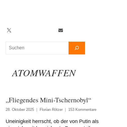
Zum
Inhalt
springen
Twitter
Facebook
YouTube
Telegram
Newsletter
Suchen
ATOMWAFFEN
„Fliegendes Mini-Tschernobyl“
28. Oktober 2025
Florian Rötzer
153 Kommentare
Uneinigkeit herrscht, ob der von Putin als