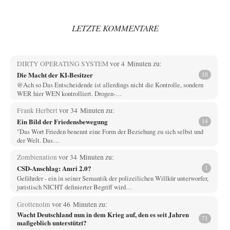
LETZTE KOMMENTARE
DIRTY OPERATING SYSTEM
vor 4 Minuten zu:
Die Macht der KI-Besitzer
10
@Ach so Das Entscheidende ist allerdings nicht die Kontrolle, sondern
WER hier WEN kontrolliert. Drogen-…
Frank Herbert
vor 34 Minuten zu:
Ein Bild der Friedensbewegung
14
"Das Wort Frieden benennt eine Form der Beziehung zu sich selbst und
der Welt. Das…
Zombienation
vor 34 Minuten zu:
CSD-Anschlag: Amri 2.0?
1
Gefährder - ein in seiner Semantik der polizeilichen Willkür unterworfer,
juristisch NICHT definierter Begriff wird…
Grottenolm
vor 46 Minuten zu:
Wacht Deutschland nun in dem Krieg auf, den es seit Jahren
71
maßgeblich unterstützt?