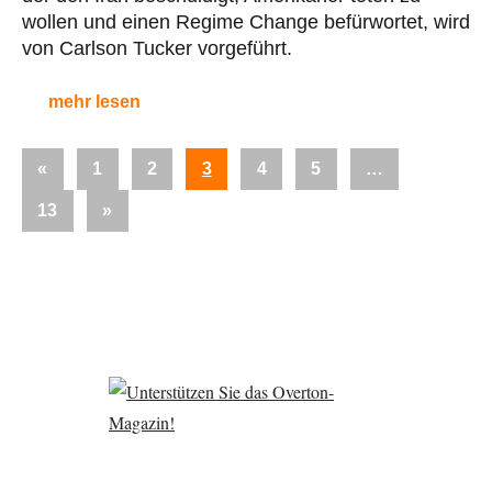
wollen und einen Regime Change befürwortet, wird
von Carlson Tucker vorgeführt.
mehr lesen
Seitennummerierung
Vorherige
«
1
2
3
4
5
…
der
Beiträge
Nächste
13
»
Beiträge
Beiträge