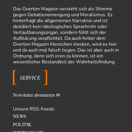
Masseninvasion von Ceuta: Ein organisierter Angriff
2
Das Overton Magazin versteht sich als Stimme
Ja ja, das ist der Fluch der schönen neuen Smartphone-Zeit. Einer ruft und
gegen Debatteneinengung und Moralismus. Es
Zehntausende dackeln…
hinterfragt die allgemeinen Narrative und ist
dezidiert kein ideologisches Sprachrohr oder
Adel verpflichtet
vor 16 Stunden zu:
Verlautbarungsorgan, sondern fühlt sich der
»Der freie Wille ist ein Mythos«
70
Aufklärung verpflichtet. Da auch hinter dem
Vielen Dank, hatte ich nicht auf dem Schirm, weil ich ihn nicht mehr
Overton Magazin Menschen stecken, wird es hier
lese. Beweist…
und da auch mal falsch liegen. Das ist aber auch in
Schattenland
vor 19 Stunden zu:
Ordnung, denn sich irren zu können, ist ein
Unkabarettistische Anstalten
1
wesentlicher Bestandteil der Wahrheitsfindung.
Dem schließe ich mich 100 pro an - das deutsche politische Kabarett ist
tot (Lisa…
SERVICE
YaSa
vor 20 Stunden zu:
Dissonanzen
1
Kleine Korrektur: Anders als Moshe Zuckermann schildet gab es in den
Newsletter abonnieren ✉
1960er und 1970er Jahren…
Wolfgang Wirth
vor 21 Stunden zu:
Unsere RSS-Feeds:
Entkernen, Umfunktionieren und (feindlich) Übernehmen
48
NEWS
@Froschhaut Vielen Dank für Ihre freundlichen Worte. Ich nehme an,
POLITIK
dass ich dass stellvertretend auch…