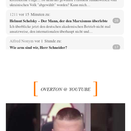
ukrainischen Volk "abgewählt" worden? Kann mich…
1211
vor 15 Minuten zu:
Helmut Schelsky – Der Mann, der den Marxismus überlebte
28
Ich überblicke jetzt den deutschen akademischen Betrieb nicht mal
ansatzweise, den internationalen überhaupt nicht und…
Alfred Nonym
vor 1 Stunde zu:
Wie arm sind wir, Herr Schneider?
17
Na das ist doch eine echte soziale Ader. Solche Sozialisten hatten wir
schon zwei Mal,…
jjkoeln
vor 6 Stunden zu:
Russische Blockade des Schwarzen Meeres
25
Die witzigste Form der ukrainischen Klage ist, dass Schiffe, die unter der
Flagge eines Drittstaates…
OVERTON @ YOUTUBE
overton4cm
vor 8 Stunden zu:
Morgen kommt der Russe, wir müssen alle sterben!
66
Kurz gesagt: der Autor dieses Kommentars weiß es ganz genau. Er hat die
Deutungshoheit. In…
DIRTY OPERATING SYSTEM
vor 10 Stunden zu:
Die Revolution, die nie scheiterte
21