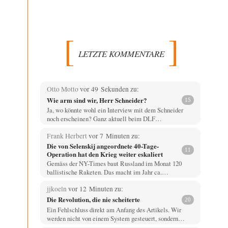
LETZTE KOMMENTARE
Otto Motto
vor 49 Sekunden zu:
Wie arm sind wir, Herr Schneider?
15
Ja, wo könnte wohl ein Interview mit dem Schneider
noch erscheinen? Ganz aktuell beim DLF…
Frank Herbert
vor 7 Minuten zu:
Die von Selenskij angeordnete 40-Tage-
11
Operation hat den Krieg weiter eskaliert
Gemäss der NY-Times baut Russland im Monat 120
ballistische Raketen. Das macht im Jahr ca.…
jjkoeln
vor 12 Minuten zu:
Die Revolution, die nie scheiterte
20
Ein Fehlschluss direkt am Anfang des Artikels. Wir
werden nicht von einem System gesteuert, sondern…