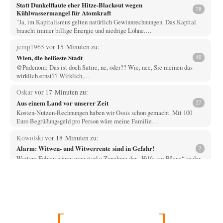
Statt Dunkelflaute eher Hitze-Blackout wegen
78
Kühlwassermangel für Atomkraft
"Ja, im Kapitalismus gelten natürlich Gewinnrechnungen. Das Kapital
braucht immer billige Energie und niedrige Löhne.…
jemp1965
vor 15 Minuten zu:
Wien, die heißeste Stadt
40
@Padenom: Das ist doch Satire, ne, oder?? Wie, nee, Sie meinen das
wirklich ernst?? Wirklich,…
Oskar
vor 17 Minuten zu:
Aus einem Land vor unserer Zeit
37
Kosten-Nutzen-Rechnungen haben wir Ossis schon gemacht. Mit 100
Euro Begrüßungsgeld pro Person wäre meine Familie…
Kowolski
vor 18 Minuten zu:
Alarm: Witwen- und Witwerrente sind in Gefahr!
2
Weitere Folgen wären eine starke Zunahme der „Hilfe zur Pflege“ in der
Grundsicherung der Sozialhilfe…
El-G
vor 42 Minuten zu:
Der Bremische Kirchentag liebt die Bombe nicht!
17
Jep, da habe ich Sie missverstanden, 10,8 MT erschienen mir auch zu
wenig. Trotzdem eine…