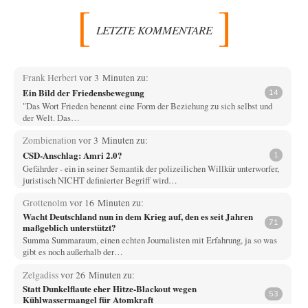
LETZTE KOMMENTARE
Frank Herbert
vor 3 Minuten zu:
Ein Bild der Friedensbewegung
14
"Das Wort Frieden benennt eine Form der Beziehung zu sich selbst und
der Welt. Das…
Zombienation
vor 3 Minuten zu:
CSD-Anschlag: Amri 2.0?
1
Gefährder - ein in seiner Semantik der polizeilichen Willkür unterworfer,
juristisch NICHT definierter Begriff wird…
Grottenolm
vor 16 Minuten zu:
Wacht Deutschland nun in dem Krieg auf, den es seit Jahren
71
maßgeblich unterstützt?
Summa Summaraum, einen echten Journalisten mit Erfahrung, ja so was
gibt es noch außerhalb der…
Zelgadiss
vor 26 Minuten zu:
Statt Dunkelflaute eher Hitze-Blackout wegen
53
Kühlwassermangel für Atomkraft