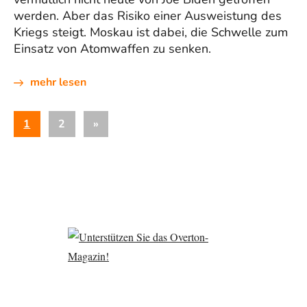
werden. Aber das Risiko einer Ausweistung des
Kriegs steigt. Moskau ist dabei, die Schwelle zum
Einsatz von Atomwaffen zu senken.
mehr lesen
Seitennummerierung
Nächste
1
2
»
der
Beiträge
Beiträge