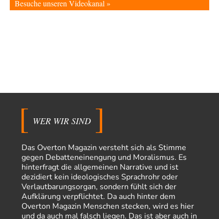
Besuche unseren Videokanal »
Russische Blockade des Schwarzen Meeres
35
Vielen Dank zunächst, Herr Silnizki, für den Text. Zitat: "Sollte der
Seeverkehr mit der Ukraine…
Patient 0
vor 6 Stunden zu:
Helmut Schelsky – Der Mann, der den Marxismus überlebte
34
> Eine schwammige Kritik, die nicht an der Theorie nachweist, dass die
fehlerhaft oder unvollständig…
Conrad
vor 8 Stunden zu:
Entkernen, Umfunktionieren und (feindlich) Übernehmen
28
Die NATO-Manöver gibt es noch. Mehr, als, zuvor, größere, nur eben jetzt
ein paar tausend…
WER WIR SIND
El-G
vor 15 Stunden zu:
Rechts- oder Linksträger?
39
Das Overton Magazin versteht sich als Stimme
Lieber jjkoeln, im Gegensatz zu anderen Texten von RdL, ist dieser
gegen Debatteneinengung und Moralismus. Es
explizit als "Glosse" ausgezeichnet.…
hinterfragt die allgemeinen Narrative und ist
dezidiert kein ideologisches Sprachrohr oder
Torsten
vor 18 Stunden zu:
Verlautbarungsorgan, sondern fühlt sich der
Urteil des Bundesverwaltungsgerichts zur ewigen
31
Geheimhaltung
Aufklärung verpflichtet. Da auch hinter dem
Der Deep-State braucht Feinde wie ein Fisch das Wasser. Und nichts
Overton Magazin Menschen stecken, wird es hier
erschafft bessere Feinde als…
und da auch mal falsch liegen. Das ist aber auch in