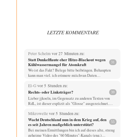
LETZTE KOMMENTARE
Peter Schelm
vor 27 Minuten zu:
Statt Dunkelflaute eher Hitze-Blackout wegen
31
Kühlwassermangel für Atomkraft
Wo ist das Fakt? Belege bitte beibringen. Behaupten
kann man viel. ich erinnere miichvan Daten…
El-G
vor 5 Stunden zu:
Rechts- oder Linksträger?
39
Lieber jjkoeln, im Gegensatz zu anderen Texten von
RdL, ist dieser explizit als "Glosse" ausgezeichnet.…
Mikrowelle
vor 5 Stunden zu:
Wacht Deutschland nun in dem Krieg auf, den
55
es seit Jahren maßgeblich unterstützt?
Bei meinen Ermittlungen bin ich auf dieses alte, streng
geheime Video des "60 Minutes"-Kanals (eng.)…