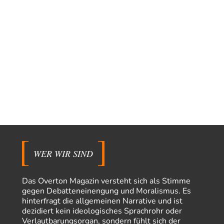
Erzengelin
vor 13 Stunden zu:
Leihmutterschaft als Zweig des Transhumanismus
35
es ist zum verzweifeln. so widerlich. ekelhaft, grausam. wahrscheinlich
hat das alles keinen zweck mehr,…
emil
vor 15 Stunden zu:
From Field to Glass – Bio hochprozentig
7
Zum Nordsee-Whisky geht auch prima ein Matjesbrötchen, ich hab's für
euch getestet. Beim Etikett ist…
emil
vor 18 Stunden zu:
Absurde Debatte um Ceuta-„Invasion“ durch Marokko
20
vertieft EU-Spaltung
China sagt jetzt auch etwas: Interessant ist vor allem die offizielle
Anerkennung der USA, das…
overton4cm
vor 1 Tag zu:
WER WIR SIND
Morgen kommt der Russe, wir müssen alle sterben!
15
Kurz gesagt: der Autor dieses Kommentars weiß es ganz genau. Er hat die
Deutungshoheit. In…
Das Overton Magazin versteht sich als Stimme
gegen Debatteneinengung und Moralismus. Es
Bernie
vor 1 Tag zu:
hinterfragt die allgemeinen Narrative und ist
Der Anschlag auf eine Lebenslüge
1
dezidiert kein ideologisches Sprachrohr oder
@Thomas Danke für den hilfreichen Hinweis ;-) Ob Hamed Abdel-Samad
Verlautbarungsorgan, sondern fühlt sich der