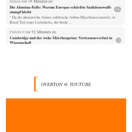
Simon
vor 19 Minuten zu:
Die Alumina-Falle: Warum Europas schärfste Sanktionswaffe
14
stumpf bleibt
" Da die ukrainische Armee zahlreiche Airbus-Maschinen einsetzt, ist
Rusal Teil einer Lieferkette, die beide…
Patient 0
vor 52 Minuten zu:
Cambridge und der woke Märchenprinz: Vertrauensverlust in
2
Wissenschaft
> Cambridge wollte zu den Guten gehören Denke das ist auch der Ansatz
der Politiker,…
ratzefatz
vor 59 Minuten zu:
Aus einem Land vor unserer Zeit
65
ch fühle mich als Opfer einer Illusion, die in meiner Jugend in den 70er-
80er-Jahren in…
OVERTON @ YOUTUBE
Walter Nikolaus Gerhartz
vor 1 Stunde zu:
Selenskijs Rückhalt in der Bevölkerung schrumpft
12
Als noch Pressefreiheit herrschte : ARD-Tagesthemen 2015 über den
Ukraine-Konflikt Heute wollen wir mit unseren…
Yossarian
vor 3 Stunden zu:
Statt Dunkelflaute eher Hitze-Blackout wegen
79
Kühlwassermangel für Atomkraft