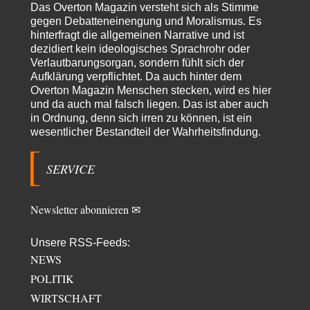
EU-Spaltung
Das Overton Magazin versteht sich als Stimme
Man braucht in Deutschland nur etwas halbwegs vernünftiges zuvsagen
gegen Debatteneinengung und Moralismus. Es
und man landet suf der Zionisten-Abschussliste.
hinterfragt die allgemeinen Narrative und ist
dezidiert kein ideologisches Sprachrohr oder
Thomas
vor 16 Stunden zu:
Verlautbarungsorgan, sondern fühlt sich der
Die Westbank in New York
7
Aufklärung verpflichtet. Da auch hinter dem
Danke, diese Verdrehung war mir auch gleich sauer aufgestoßen...... - die
"Taliban" hatten den Mohnanbau…
Overton Magazin Menschen stecken, wird es hier
und da auch mal falsch liegen. Das ist aber auch
Nordlicht
vor 19 Stunden zu:
in Ordnung, denn sich irren zu können, ist ein
Wacht Deutschland nun in dem Krieg auf, den es seit Jahren
wesentlicher Bestandteil der Wahrheitsfindung.
59
maßgeblich unterstützt?
Fragen Sie doch mal Ronzheimer oder Kiesewetter, da besteht dann keine
Unklarheit mehr!!! Aber in…
SERVICE
Theo Noestonto
vor 1 Tag zu:
Die Macht der KI-Besitzer
17
Newsletter abonnieren ✉
@DIRTY OPERATING SYSTEM Ihre Argumentation teile ich, soweit
wir uns auf den aktuellen Moment beziehen.…
Unsere RSS-Feeds:
Routard
vor 1 Tag zu:
NEWS
Die Araber und die Shoah
7
Ich kenne das Buch von Gilbert Achcar, The Arabs and the Holocaust,
POLITIK
nicht. Auf Anhieb…
WIRTSCHAFT