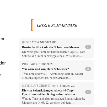
LETZTE KOMMENTARE
der
jjkoeln
vor 4 Stunden zu:
Russische Blockade des Schwarzen Meeres
24
Die witzigste Form der ukrainischen Klage ist, dass
Schiffe, die unter der Flagge eines Drittstaates…
der
PRO1
vor 4 Stunden zu:
Wie arm sind wir, Herr Schneider?
16
"Wie arm sind wir,... " Armut fängt dort an, wo der
e
Mensch aufgehört hat, nachzudenken!…
OSTDEUTSCHER47
vor 4 Stunden zu:
Die von Selenskij angeordnete 40-Tage-
34
Operation hat den Krieg weiter eskaliert
Wenige Tage nach dem russischen Einmarsch in die
Ukraine, am 04.03. 22, erschien auf dem…