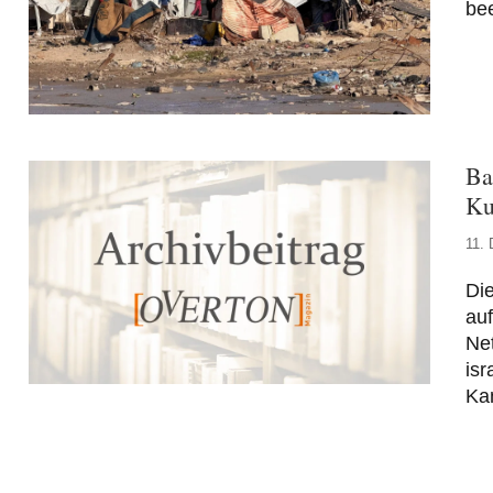
be
Ba
Ku
11.
Di
auf
Net
isr
Kan