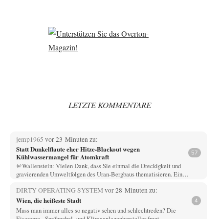
LETZTE KOMMENTARE
jemp1965
vor 23 Minuten zu:
Statt Dunkelflaute eher Hitze-Blackout wegen
57
Kühlwassermangel für Atomkraft
@Wallenstein: Vielen Dank, dass Sie einmal die Dreckigkeit und
gravierenden Umweltfolgen des Uran-Bergbaus thematisieren. Ein…
DIRTY OPERATING SYSTEM
vor 28 Minuten zu:
Wien, die heißeste Stadt
4
Muss man immer alles so negativ sehen und schlechtreden? Die
Eiscreme-, Sprühnebel- und Klimaanlagenhersteller freut…