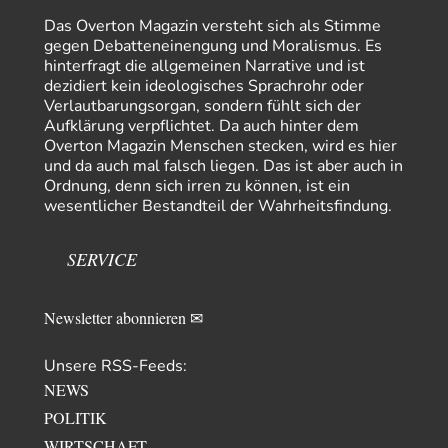
Helmut Schelsky – Der Mann, der den Marxismus überlebte
34
Das Overton Magazin versteht sich als Stimme
> Eine schwammige Kritik, die nicht an der Theorie nachweist, dass die
gegen Debatteneinengung und Moralismus. Es
fehlerhaft oder unvollständig…
hinterfragt die allgemeinen Narrative und ist
dezidiert kein ideologisches Sprachrohr oder
Conrad
vor 10 Stunden zu:
Verlautbarungsorgan, sondern fühlt sich der
Entkernen, Umfunktionieren und (feindlich) Übernehmen
14
Aufklärung verpflichtet. Da auch hinter dem
Die NATO-Manöver gibt es noch. Mehr, als, zuvor, größere, nur eben jetzt
Overton Magazin Menschen stecken, wird es hier
ein paar tausend…
und da auch mal falsch liegen. Das ist aber auch in
Torsten
vor 21 Stunden zu:
Ordnung, denn sich irren zu können, ist ein
Urteil des Bundesverwaltungsgerichts zur ewigen
wesentlicher Bestandteil der Wahrheitsfindung.
16
Geheimhaltung
Der Deep-State braucht Feinde wie ein Fisch das Wasser. Und nichts
erschafft bessere Feinde als…
SERVICE
Ferdinand Wohlgewiehert
vor 21 Stunden zu:
Wie arm sind wir, Herr Schneider?
21
Newsletter abonnieren ✉
"Art. 20,1 GG: „Die Bundesrepublik Deutschland ist ein demokratischer
und sozialer Bundesstaat.“ Art. 14,2 GG:…
Unsere RSS-Feeds:
Zack15
vor 22 Stunden zu:
NEWS
Die Westbank in New York
5
Noch so einer, der viel schwatzt, wenn der Tag lang ist. Etwa die Frage
POLITIK
nach…
WIRTSCHAFT