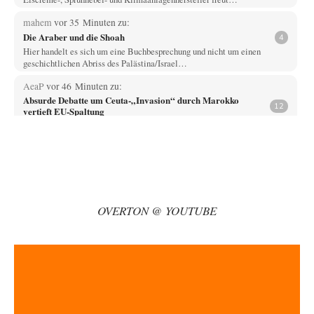
mahem
vor 35 Minuten zu:
Die Araber und die Shoah
4
Hier handelt es sich um eine Buchbesprechung und nicht um einen
geschichtlichen Abriss des Palästina/Israel…
AeaP
vor 46 Minuten zu:
Absurde Debatte um Ceuta-„Invasion“ durch Marokko
12
vertieft EU-Spaltung
Jetzt versuchen "interessierte Kreise" Georg Restle fertigzumachen, der
in der Ceuta-Angelegenheit von einem "US-israelisch-marokkanischen
Bündnis"…
Adel verpflichtet
vor 1 Stunde zu:
CSD-Anschlag: Amri 2.0?
3
Wir werden doch wie immer auch hier nur verarscht und wer glaubt das
OVERTON @ YOUTUBE
ein SWAT-Team…
Adel verpflichtet
vor 2 Stunden zu:
Die Macht der KI-Besitzer
11
This is what we get: Gates Foundation finanziert KI-gesteuerte
Erschaffung synthetischer Viren. Nicht nur das…
Theo Noestonto
vor 2 Stunden zu:
Rechts- oder Linksträger?