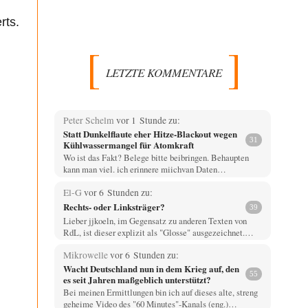
rts.
LETZTE KOMMENTARE
Peter Schelm
vor 1 Stunde zu:
Statt Dunkelflaute eher Hitze-Blackout wegen
31
Kühlwassermangel für Atomkraft
Wo ist das Fakt? Belege bitte beibringen. Behaupten
kann man viel. ich erinnere miichvan Daten…
El-G
vor 6 Stunden zu:
Rechts- oder Linksträger?
39
Lieber jjkoeln, im Gegensatz zu anderen Texten von
RdL, ist dieser explizit als "Glosse" ausgezeichnet.…
Mikrowelle
vor 6 Stunden zu:
Wacht Deutschland nun in dem Krieg auf, den
55
es seit Jahren maßgeblich unterstützt?
Bei meinen Ermittlungen bin ich auf dieses alte, streng
geheime Video des "60 Minutes"-Kanals (eng.)…