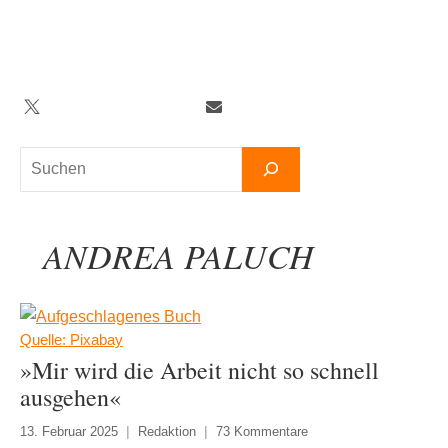
Zum
Inhalt
springen
Twitter
Facebook
YouTube
Telegram
Newsletter
Suchen
ANDREA PALUCH
Quelle: Pixabay
»Mir wird die Arbeit nicht so schnell
ausgehen«
13. Februar 2025
Redaktion
73 Kommentare