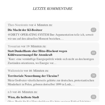
LETZTE KOMMENTARE
Theo Noestonto
vor 4 Minuten zu:
Die Macht der KI-Besitzer
17
@DIRTY OPERATING SYSTEM Ihre Argumentation teile ich, soweit
wir uns auf den aktuellen Moment beziehen.…
Yossarian
vor 19 Minuten zu:
Statt Dunkelflaute eher Hitze-Blackout wegen
69
Kühlwassermangel für Atomkraft
"Kurz: eine vernünftige Energiepolitik würde sich nicht an den heutigen
Zuständen orientieren, wo Energie vor…
Wallenstein
vor 46 Minuten zu:
Territoriale Neuordnung der Ukraine?
30
Mein Großvater väterlicherseits gehörte zur deutschen, protestantischen
Minderheit in Polen, geboren dortselbst 1899 in Lodz,…
n.b
vor 46 Minuten zu:
Wien, die heißeste Stadt
35
Okay. Punkt für Sie! Entschuldigen Sie bitte meinen Fehler! Ich hätte