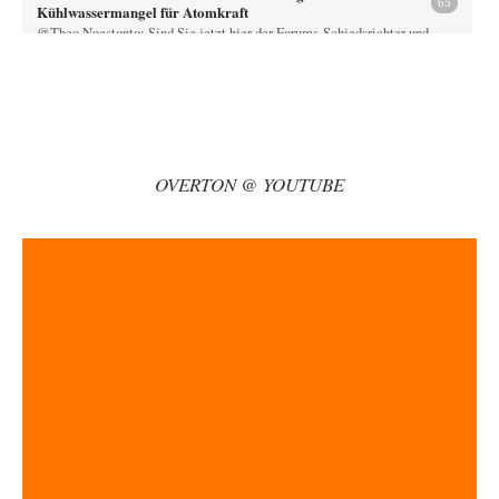
65
Kühlwassermangel für Atomkraft
@Theo Noestonto: Sind Sie jetzt hier der Forums-Schiedsrichter und
entscheiden, was "faktenfrei" ist??
Muaheheehe
vor 9 Stunden zu:
CSD-Anschlag: Amri 2.0?
8
Auf sowas wie mit dem Perso kommen nur Deutsche Schreibtischtäter ...
Als ob ein Amri…
OVERTON @ YOUTUBE
drummy-b
vor 9 Stunden zu:
Die Araber und die Shoah
6
Ihr Kommentar ist ja just genau so einseitig, wie Sie es Zuckermann hier
andichten wollen:…
Here read this
vor 10 Stunden zu:
Wacht Deutschland nun in dem Krieg auf, den es seit Jahren
73
maßgeblich unterstützt?
Monarch Programm: Angeblich geht es auf die alten Ägypter zurück. Die
Priester haben den Pharao…
sylvain
vor 11 Stunden zu:
Rechts- oder Linksträger?
41
Danke für den Link. Ich vertraue ja der Wissenschaft, wissen Sie? Und da
ist es…