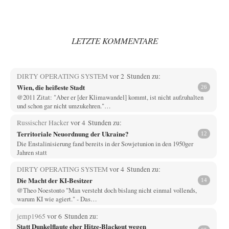
LETZTE KOMMENTARE
DIRTY OPERATING SYSTEM
vor 2 Stunden zu:
Wien, die heißeste Stadt
26
@2011 Zitat: "Aber er [der Klimawandel] kommt, ist nicht aufzuhalten
und schon gar nicht umzukehren."…
Russischer Hacker
vor 4 Stunden zu:
Territoriale Neuordnung der Ukraine?
12
Die Enstalinisierung fand bereits in der Sowjetunion in den 1950ger
Jahren statt
DIRTY OPERATING SYSTEM
vor 4 Stunden zu:
Die Macht der KI-Besitzer
14
@Theo Noestonto "Man versteht doch bislang nicht einmal vollends,
warum KI wie agiert." - Das…
jemp1965
vor 6 Stunden zu:
Statt Dunkelflaute eher Hitze-Blackout wegen