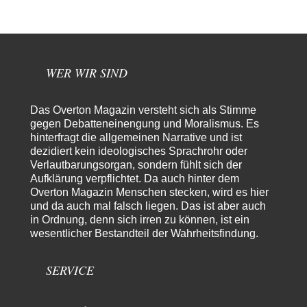
Besagte.....
Peter Müller
vor 17 Stunden zu:
Der Krieg aus dem Baumarkt: Wie billige Drohnen die
1
Militärmacht verändern
Warum werden wichtigere Fragen nicht gestellt? Auch die KI könnte mir
WER WIR SIND
nur sagen, was die…
Claire Grube
vor 17 Stunden zu:
Das Overton Magazin versteht sich als Stimme
»Der freie Wille ist ein Mythos«
30
gegen Debatteneinengung und Moralismus. Es
Rrrrrrichtig: Kritik am Chef und Du wirst exkludiert. Ein typischer
hinterfragt die allgemeinen Narrative und ist
Schulterklopferblog. Wer wie Herr Erdmann…
dezidiert kein ideologisches Sprachrohr oder
Platons Sokrates
vor 18 Stunden zu:
Verlautbarungsorgan, sondern fühlt sich der
Die Revolution, die nie scheiterte
22
Aufklärung verpflichtet. Da auch hinter dem
Es gibt 3 Arten von Freiheit: die geistige ,die seelische und die physische.
Overton Magazin Menschen stecken, wird es hier
Man darf…
und da auch mal falsch liegen. Das ist aber auch
in Ordnung, denn sich irren zu können, ist ein
Erzengelin
vor 19 Stunden zu:
wesentlicher Bestandteil der Wahrheitsfindung.
Leihmutterschaft als Zweig des Transhumanismus
35
es ist zum verzweifeln. so widerlich. ekelhaft, grausam. wahrscheinlich
hat das alles keinen zweck mehr,…
SERVICE
emil
vor 21 Stunden zu:
From Field to Glass – Bio hochprozentig
7