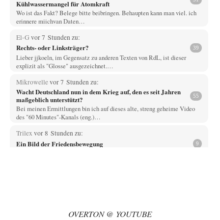
Kühlwassermangel für Atomkraft
Wo ist das Fakt? Belege bitte beibringen. Behaupten kann man viel. ich
erinnere miichvan Daten…
El-G
vor 7 Stunden zu:
Rechts- oder Linksträger?
39
Lieber jjkoeln, im Gegensatz zu anderen Texten von RdL, ist dieser
explizit als "Glosse" ausgezeichnet.…
Mikrowelle
vor 7 Stunden zu:
Wacht Deutschland nun in dem Krieg auf, den es seit Jahren
55
maßgeblich unterstützt?
Bei meinen Ermittlungen bin ich auf dieses alte, streng geheime Video
des "60 Minutes"-Kanals (eng.)…
Trilex
vor 8 Stunden zu:
Ein Bild der Friedensbewegung
9
Die Gesellschaft ist wohl noch nicht zur Gänze kriegstauglich aber längst
nicht mehr friedensfähig. Innerer…
Vende
vor 10 Stunden zu:
Russische Blockade des Schwarzen Meeres
33
Hat Roskomnadzor neuerdings die Karten mit den russischen Raffinerien
im russischen Intranet gesperrt?
OVERTON @ YOUTUBE