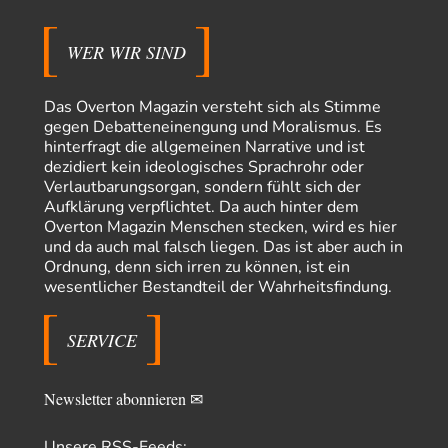
Ein Bild der Friedensbewegung
15
Ich bin glücklich Deine Worte zu lesen! Ja,JA und noch einmal JAAA!
Neben Gandhi muss…
WER WIR SIND
Theo Noestonto
vor 9 Stunden zu:
Russische Blockade des Schwarzen Meeres
36
Das Overton Magazin versteht sich als Stimme
"Ohne tragfähige Argumentation wirds wohl eher nix mit dem
gegen Debatteneinengung und Moralismus. Es
„mainstraem näherbringen“…" Natürlich nicht! Da haben…
hinterfragt die allgemeinen Narrative und ist
dezidiert kein ideologisches Sprachrohr oder
Grottenolm
vor 10 Stunden zu:
Verlautbarungsorgan, sondern fühlt sich der
Die von Selenskij angeordnete 40-Tage-Operation hat den
67
Aufklärung verpflichtet. Da auch hinter dem
Krieg weiter eskaliert
Overton Magazin Menschen stecken, wird es hier
Natürlich ist Russland scheinbar zögerlich, inkonsequent, reagiert immer
nur . Aber es ist vielleicht, wie…
und da auch mal falsch liegen. Das ist aber auch in
Ordnung, denn sich irren zu können, ist ein
Patient 0
vor 16 Stunden zu:
wesentlicher Bestandteil der Wahrheitsfindung.
Helmut Schelsky – Der Mann, der den Marxismus überlebte
34
> Eine schwammige Kritik, die nicht an der Theorie nachweist, dass die
fehlerhaft oder unvollständig…
SERVICE
Conrad
vor 18 Stunden zu:
Entkernen, Umfunktionieren und (feindlich) Übernehmen
4
Newsletter abonnieren ✉
Die NATO-Manöver gibt es noch. Mehr, als, zuvor, größere, nur eben jetzt
ein paar tausend…
Unsere RSS-Feeds: