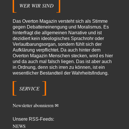
so -…
WER WIR SIND
Frank Herbert
vor 3 Stunden zu:
Urteil des Bundesverwaltungsgerichts zur ewigen
33
Geheimhaltung
Das Overton Magazin versteht sich als Stimme
Es gab überhaupt KEINE Entnazifizierung der Deutschen Justiz nach
gegen Debatteneinengung und Moralismus. Es
Kriegsende! Und es hätte auch keine…
hinterfragt die allgemeinen Narrative und ist
dezidiert kein ideologisches Sprachrohr oder
ratzefatz
vor 4 Stunden zu:
Verlautbarungsorgan, sondern fühlt sich der
Klimalüge und Klimadiktatur?
87
Aufklärung verpflichtet. Da auch hinter dem
Es gibt genau zwei Faktoren, die für unser Klima (eigentlich: die Klimata
Overton Magazin Menschen stecken, wird es hier
der verschiedenen Klimazonen)…
und da auch mal falsch liegen. Das ist aber auch
arth_
vor 6 Stunden zu:
in Ordnung, denn sich irren zu können, ist ein
Sollte Bundeswehrwerbung verboten werden?
wesentlicher Bestandteil der Wahrheitsfindung.
33
Nr. 6 halte ich für thematisch verfehlt. Unabhängig davon wie man zu
Saudibarbarien oder der…
SERVICE
W. Heines
vor 6 Stunden zu:
Junglöwen des Kalifats
3
Vielen Dank an die Autoren des Artikels dafür, daß sie die Situation einer
Newsletter abonnieren ✉
Ethnie beleuchten,…
Russischer Hacker
vor 12 Stunden zu:
Unsere RSS-Feeds:
Morgen kommt der Russe, wir müssen alle sterben!
NEWS
60