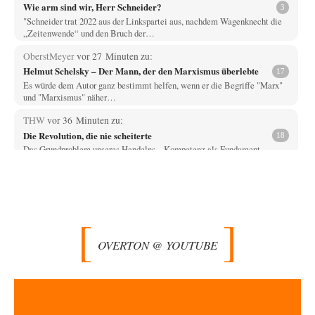
Wie arm sind wir, Herr Schneider?
3
"Schneider trat 2022 aus der Linkspartei aus, nachdem Wagenknecht die
„Zeitenwende“ und den Bruch der…
OberstMeyer
vor 27 Minuten zu:
Helmut Schelsky – Der Mann, der den Marxismus überlebte
17
Es würde dem Autor ganz bestimmt helfen, wenn er die Begriffe "Marx"
und "Marxismus" näher…
THW
vor 36 Minuten zu:
Die Revolution, die nie scheiterte
18
Das Grundproblem unseres Handelns... Kompetenz als Fundament
gesellschaftlichen Wohlstands Ein Impulsvortrag Meine sehr geehrten
Damen…
EMMA
vor 50 Minuten zu:
Absurde Debatte um Ceuta-„Invasion“ durch Marokko
27
vertieft EU-Spaltung
Ja, ja, es ist Imperialismus einem Despoten mit imperialistischen
OVERTON @ YOUTUBE
Träumen von einem "Gross-Marokko" nicht auch…
Phineas
vor 1 Stunde zu:
»Der freie Wille ist ein Mythos«
69
Geh mal hier drauf. Das ist ein Beitrag, der ist zweieinhalb Jahre!! später
erschienen (08/2022).…