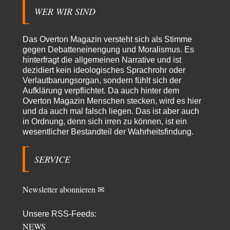
Trilex
vor 8 Stunden zu:
WER WIR SIND
Ein Bild der Friedensbewegung
16
Sicher, das Innere bricht sich Bann. Gemeint ist damit stets eine
Interaktion. Wir waren zu…
Das Overton Magazin versteht sich als Stimme
PaulKehl
vor 13 Stunden zu:
gegen Debatteneinengung und Moralismus. Es
Wacht Deutschland nun in dem Krieg auf, den es seit Jahren
hinterfragt die allgemeinen Narrative und ist
74
maßgeblich unterstützt?
dezidiert kein ideologisches Sprachrohr oder
Ich tippe auf die Ukros. Für solche James Bond-Aktionen ist der VS zu
Verlautbarungsorgan, sondern fühlt sich der
tappsig. Bei…
Aufklärung verpflichtet. Da auch hinter dem
Overton Magazin Menschen stecken, wird es hier
sylvain
vor 21 Stunden zu:
und da auch mal falsch liegen. Das ist aber auch
Rechts- oder Linksträger?
41
in Ordnung, denn sich irren zu können, ist ein
Danke für den Link. Ich vertraue ja der Wissenschaft, wissen Sie? Und da
wesentlicher Bestandteil der Wahrheitsfindung.
ist es…
Theo Noestonto
vor 23 Stunden zu:
SERVICE
Die Westbank in New York
6
"Das hielt Amerika nicht davon ab, Afghanistan zu besetzen, die
Gesellschaft umzubauen, den Drogenanbau zu…
Newsletter abonnieren ✉
AeaP
vor 1 Tag zu:
Absurde Debatte um Ceuta-„Invasion“ durch Marokko vertieft
5
EU-Spaltung
Unsere RSS-Feeds:
Jetzt versuchen "interessierte Kreise" Georg Restle fertigzumachen, der
NEWS