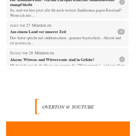
5
stumpf bleibt
So, sind wir hier jetzt alle für noch weitere Sanktionen gegen Russland?
Wenn ich mir…
mare
vor 27 Minuten zu:
Aus einem Land vor unserer Zeit
34
Der Autor spricht mit süddeutschem - genauer bayrischem - Akzent und
ist in etwa in…
Bernie
vor 28 Minuten zu:
Alarm: Witwen- und Witwerrente sind in Gefahr!
1
Mich trieb gerade die Frage um warum die "Witwenrente" - und vor allem
wann -…
Ralf Streck
vor 35 Minuten zu:
Statt Dunkelflaute eher Hitze-Blackout wegen
77
Kühlwassermangel für Atomkraft
Und was sehe ich da fur August? Wind on shore max = 200 MW zum…
OVERTON @ YOUTUBE
signorRossiSuchtDasGlück
vor 1 Stunde zu:
Territoriale Neuordnung der Ukraine?
39
Gemini liegt da falsch. Wenn man Grok die gleiche Frage stellt wird dies
geantwortet: Michael…
Padenom
vor 2 Stunden zu: