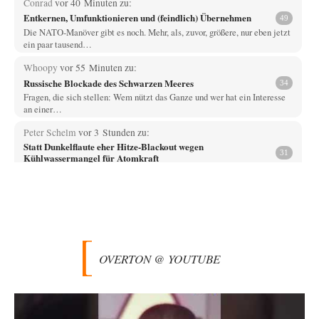
Conrad
vor 40 Minuten zu:
Entkernen, Umfunktionieren und (feindlich) Übernehmen
49
Die NATO-Manöver gibt es noch. Mehr, als, zuvor, größere, nur eben jetzt
ein paar tausend…
Whoopy
vor 55 Minuten zu:
Russische Blockade des Schwarzen Meeres
34
Fragen, die sich stellen: Wem nützt das Ganze und wer hat ein Interesse
an einer…
Peter Schelm
vor 3 Stunden zu:
Statt Dunkelflaute eher Hitze-Blackout wegen
31
Kühlwassermangel für Atomkraft
Wo ist das Fakt? Belege bitte beibringen. Behaupten kann man viel. ich
erinnere miichvan Daten…
El-G
vor 7 Stunden zu:
Rechts- oder Linksträger?
39
Lieber jjkoeln, im Gegensatz zu anderen Texten von RdL, ist dieser
explizit als "Glosse" ausgezeichnet.…
OVERTON @ YOUTUBE
Mikrowelle
vor 8 Stunden zu:
Wacht Deutschland nun in dem Krieg auf, den es seit Jahren
60
maßgeblich unterstützt?
Bei meinen Ermittlungen bin ich auf dieses alte, streng geheime Video