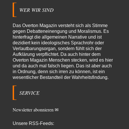
Was man sagen könnte das er die Rolle des Menschen unterschätzt hat
und ihm mehr…
WER WIR SIND
Rubis
vor 14 Stunden zu:
Die von Selenskij angeordnete 40-Tage-Operation hat den
Das Overton Magazin versteht sich als Stimme
65
Krieg weiter eskaliert
gegen Debatteneinengung und Moralismus. Es
Hallo venice im Link unten gibt es einen Screenshot vielleicht ist es der
hinterfragt die allgemeinen Narrative und ist
Besagte.....
dezidiert kein ideologisches Sprachrohr oder
Peter Müller
vor 17 Stunden zu:
Verlautbarungsorgan, sondern fühlt sich der
Der Krieg aus dem Baumarkt: Wie billige Drohnen die
Aufklärung verpflichtet. Da auch hinter dem
1
Militärmacht verändern
Overton Magazin Menschen stecken, wird es hier
Warum werden wichtigere Fragen nicht gestellt? Auch die KI könnte mir
und da auch mal falsch liegen. Das ist aber auch
nur sagen, was die…
in Ordnung, denn sich irren zu können, ist ein
Claire Grube
vor 18 Stunden zu:
wesentlicher Bestandteil der Wahrheitsfindung.
»Der freie Wille ist ein Mythos«
30
Rrrrrrichtig: Kritik am Chef und Du wirst exkludiert. Ein typischer
SERVICE
Schulterklopferblog. Wer wie Herr Erdmann…
Platons Sokrates
vor 19 Stunden zu:
Die Revolution, die nie scheiterte
Newsletter abonnieren ✉
22
Es gibt 3 Arten von Freiheit: die geistige ,die seelische und die physische.
Man darf…
Unsere RSS-Feeds: