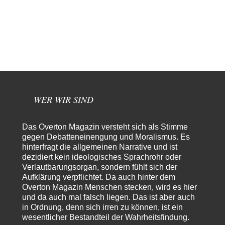
El-G
vor 12 Stunden zu:
Rechts- oder Linksträger?
39
Lieber jjkoeln, im Gegensatz zu anderen Texten von RdL, ist dieser
explizit als "Glosse" ausgezeichnet.…
Torsten
vor 16 Stunden zu:
Urteil des Bundesverwaltungsgerichts zur ewigen
35
Geheimhaltung
Der Deep-State braucht Feinde wie ein Fisch das Wasser. Und nichts
erschafft bessere Feinde als…
WER WIR SIND
Ferdinand Wohlgewiehert
vor 17 Stunden zu:
Wie arm sind wir, Herr Schneider?
21
Das Overton Magazin versteht sich als Stimme
"Art. 20,1 GG: „Die Bundesrepublik Deutschland ist ein demokratischer
gegen Debatteneinengung und Moralismus. Es
und sozialer Bundesstaat.“ Art. 14,2 GG:…
hinterfragt die allgemeinen Narrative und ist
dezidiert kein ideologisches Sprachrohr oder
Zack15
vor 17 Stunden zu:
Verlautbarungsorgan, sondern fühlt sich der
Die Westbank in New York
5
Aufklärung verpflichtet. Da auch hinter dem
Noch so einer, der viel schwatzt, wenn der Tag lang ist. Etwa die Frage
nach…
Overton Magazin Menschen stecken, wird es hier
und da auch mal falsch liegen. Das ist aber auch
Rubis
vor 19 Stunden zu:
in Ordnung, denn sich irren zu können, ist ein
Die von Selenskij angeordnete 40-Tage-Operation hat den
wesentlicher Bestandteil der Wahrheitsfindung.
65
Krieg weiter eskaliert