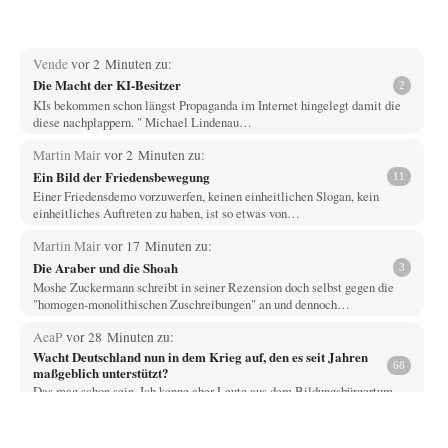
Vende
vor 2 Minuten zu:
Die Macht der KI-Besitzer
2
KIs bekommen schon längst Propaganda im Internet hingelegt damit die
diese nachplappern. " Michael Lindenau…
Martin Mair
vor 2 Minuten zu:
Ein Bild der Friedensbewegung
11
Einer Friedensdemo vorzuwerfen, keinen einheitlichen Slogan, kein
einheitliches Auftreten zu haben, ist so etwas von…
Martin Mair
vor 17 Minuten zu:
Die Araber und die Shoah
3
Moshe Zuckermann schreibt in seiner Rezension doch selbst gegen die
"homogen-monolithischen Zuschreibungen" an und dennoch…
AeaP
vor 28 Minuten zu:
Wacht Deutschland nun in dem Krieg auf, den es seit Jahren
68
maßgeblich unterstützt?
Das mag schon sein. Ich kenne aber Leute aus dem Bildungsbürgertum
und aus ihnen nahestehenden…
Yossarian
vor 32 Minuten zu: