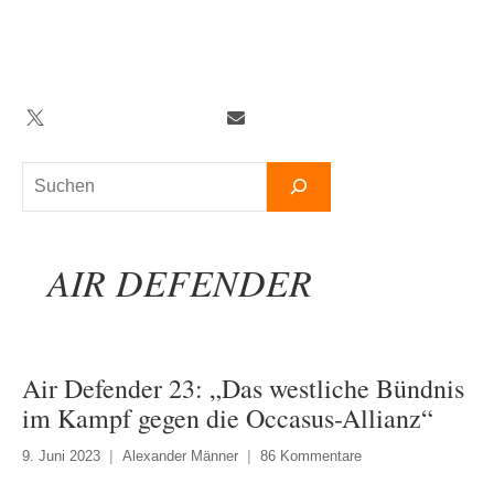
Zum
Inhalt
springen
Twitter
Facebook
YouTube
Telegram
Newsletter
Suchen
AIR DEFENDER
Air Defender 23: „Das westliche Bündnis
im Kampf gegen die Occasus-Allianz“
9. Juni 2023
Alexander Männer
86 Kommentare