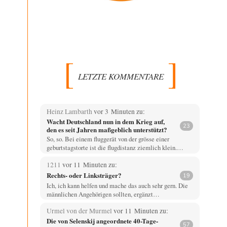
LETZTE KOMMENTARE
Heinz Lambarth
vor 3 Minuten zu:
Wacht Deutschland nun in dem Krieg auf,
23
den es seit Jahren maßgeblich unterstützt?
So, so. Bei einem fluggerät von der grösse einer
geburtstagstorte ist die flugdistanz ziemlich klein.…
1211
vor 11 Minuten zu:
Rechts- oder Linksträger?
19
Ich, ich kann helfen und mache das auch sehr gern. Die
männlichen Angehörigen sollten, ergänzt…
Urmel von der Murmel
vor 11 Minuten zu:
Die von Selenskij angeordnete 40-Tage-
57