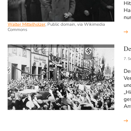
Hi
Hau
nun
Walter Mittelholzer
, Public domain, via Wikimedia
Commons
De
7. 
Der
Ve
und
„Hi
ges
An