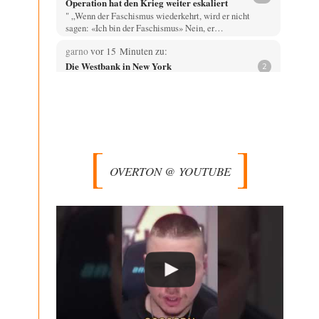
Operation hat den Krieg weiter eskaliert
" „Wenn der Faschismus wiederkehrt, wird er nicht
sagen: «Ich bin der Faschismus» Nein, er…
garno
vor 15 Minuten zu:
Die Westbank in New York
2
So wie ich die Sache verstanden habe, geht es Mamdani
um die Rettung des Kapitalismus…
Platons Sokrates
vor 51 Minuten zu:
Die Revolution, die nie scheiterte
22
Es gibt 3 Arten von Freiheit: die geistige ,die seelische
und die physische. Man darf…
OVERTON @ YOUTUBE
Erzengelin
vor 2 Stunden zu:
Leihmutterschaft als Zweig des
35
Transhumanismus
es ist zum verzweifeln. so widerlich. ekelhaft, grausam.
wahrscheinlich hat das alles keinen zweck mehr,…
Adel verpflichtet
vor 2 Stunden zu:
»Der freie Wille ist ein Mythos«
65
Ich bezweifle doch sehr stark, dass das Erdmännchen
überhaupt wirklich linke Ideale beherzigt, das schon…