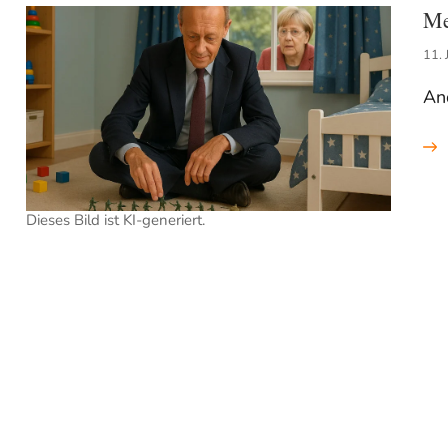
Me
11. 
And
Dieses Bild ist KI-generiert.