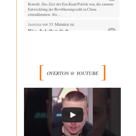
Korrekt. Das Ziel der Ein-Kind-Politik war, die enorme
Entwicklung der Bevölkerungszahl in China
einzudämmen. Als…
Jasmina
vor 33 Minuten zu:
Wien, die heißeste Stadt
38
Genau! Und was natürlich dazu kommt sind die
überbordenden Rechenzentren! Heute muss ja jeder
wegen…
Qana
vor 1 Stunde zu:
Der Bremische Kirchentag liebt die Bombe
4
nicht!
OVERTON @ YOUTUBE
Sorry, Peter Bürger, für den Mißbrauch deiner überaus
rechtschaffenen Darstellung und deines Berichtes, aber
vielleicht…
Klau-Die
vor 1 Stunde zu:
Statt Dunkelflaute eher Hitze-Blackout wegen
71
Kühlwassermangel für Atomkraft
Würden PV-Anlagen zu Marktbedingungen betrieben,
würden sie sich beim derzeitigen Ausbaustand kaum
lohnen. Ob sich…
Theo Noestonto
vor 3 Stunden zu: