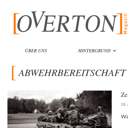
Zum
Inhalt
springen
ÜBER UNS
HINTERGRUND
ABWEHRBEREITSCHAFT
Ze
28.
Wa