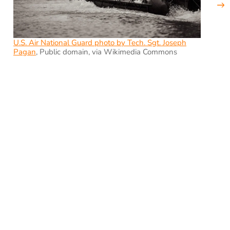
U.S. Air National Guard photo by Tech. Sgt. Joseph
Pagan
, Public domain, via Wikimedia Commons