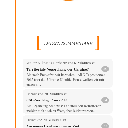
LETZTE KOMMENTARE
Walter Nikolaus Gerhartz
vor 6 Minuten zu:
Territoriale Neuordnung der Ukraine?
35
Als noch Pressefreiheit herrschte : ARD-Tagesthemen
2015 über den Ukraine-Konflikt Heute wollen wir mit
unseren…
Bernie
vor 20 Minuten zu:
CSD-Anschlag: Amri 2.0?
14
Als Ergänzung noch was: Die üblichen Betroffenen
melden sich auch zu Wort, aber leider werden…
Heinz
vor 28 Minuten zu:
Aus einem Land vor unserer Zeit
23