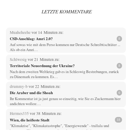
LETZTE KOMMENTARE
Muaheheehe
vor 14 Minuten zu:
CSD-Anschlag: Amri 2.0?
8
Auf sowas wie mit dem Perso kommen nur Deutsche Schreibtischtäter ...
Als ob ein Amri…
Schlwesig
vor 21 Minuten zu:
Territoriale Neuordnung der Ukraine?
8
Nach dem zweiten Weltkrieg gab es in Schleswig Bestrebungen, zurück
zu Dänemark zu kommen. Es…
drummy-b
vor 22 Minuten zu:
Die Araber und die Shoah
6
Ihr Kommentar ist ja just genau so einseitig, wie Sie es Zuckermann hier
andichten wollen:…
Hermes335
vor 38 Minuten zu:
Wien, die heißeste Stadt
18
"Klimakrise", "Klimakatastrophe", "Energiewende" - trallala und
hoppsassa. Wenn man so etwas liest, kann man jeglichen…