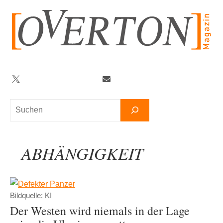
Zum
Inhalt
springen
Twitter
Facebook
YouTube
Telegram
Newsletter
Suchen
ABHÄNGIGKEIT
Bildquelle: KI
Der Westen wird niemals in der Lage