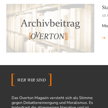
St
10.
Mo
WER WIR SIND
Das Overton Magazin versteht sich als Stimme
gegen Debatteneinengung und Moralismus. Es
hinterfragt die allgemeinen Narrative und ist