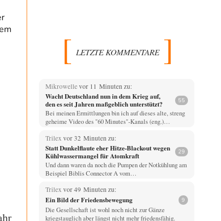
r
dem
LETZTE KOMMENTARE
Mikrowelle
vor 11 Minuten zu:
Wacht Deutschland nun in dem Krieg auf,
55
den es seit Jahren maßgeblich unterstützt?
Bei meinen Ermittlungen bin ich auf dieses alte, streng
geheime Video des "60 Minutes"-Kanals (eng.)…
Trilex
vor 32 Minuten zu:
Statt Dunkelflaute eher Hitze-Blackout wegen
29
Kühlwassermangel für Atomkraft
Und dann waren da noch die Pumpen der Notkühlung am
Beispiel Biblis Connector A vom…
Trilex
vor 49 Minuten zu:
Ein Bild der Friedensbewegung
9
Die Gesellschaft ist wohl noch nicht zur Gänze
ahr
kriegstauglich aber längst nicht mehr friedensfähig.