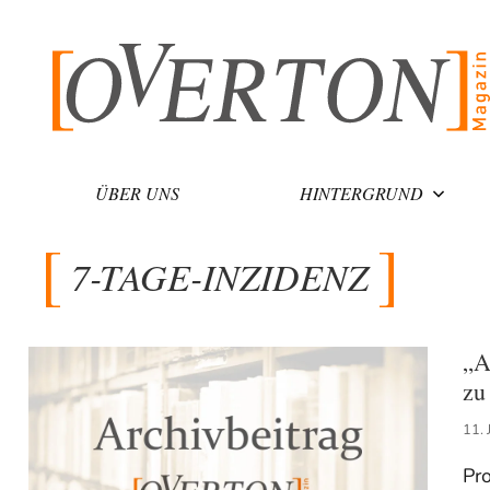
Zum
Inhalt
springen
ÜBER UNS
HINTERGRUND
7-TAGE-INZIDENZ
„A
zu
11. 
Pr