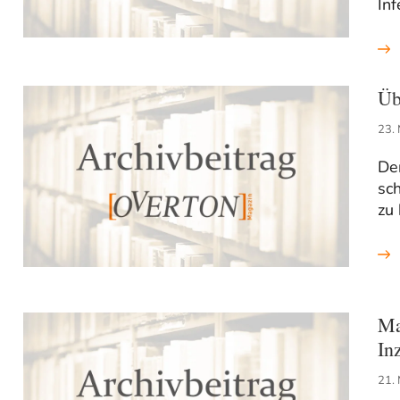
Inf
Üb
23.
De
sch
zu 
Ma
In
21.