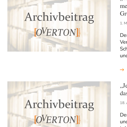
me
Gr
1. 
De
Ve
Sc
un
„J
da
18. 
Der
un