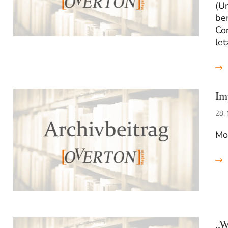
(Un
be
Co
le
Im
28.
Mo
„W