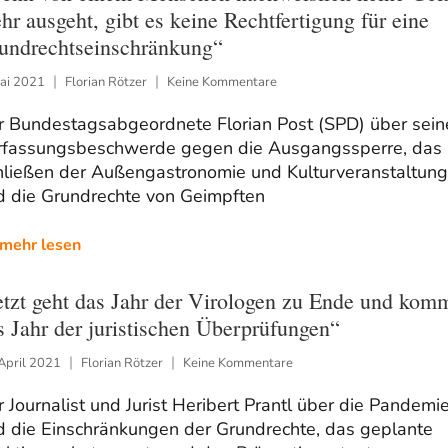
hr ausgeht, gibt es keine Rechtfertigung für eine
undrechtseinschränkung“
Mai 2021
Florian Rötzer
Keine Kommentare
r Bundestagsabgeordnete Florian Post (SPD) über sein
rfassungsbeschwerde gegen die Ausgangssperre, das
hließen der Außengastronomie und Kulturveranstaltun
d die Grundrechte von Geimpften
mehr lesen
etzt geht das Jahr der Virologen zu Ende und kom
s Jahr der juristischen Überprüfungen“
April 2021
Florian Rötzer
Keine Kommentare
 Journalist und Jurist Heribert Prantl über die Pandemi
d die Einschränkungen der Grundrechte, das geplante