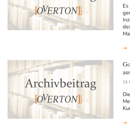
Es
ge
In
des
Ma
Go
au
23.
Di
Me
Ku