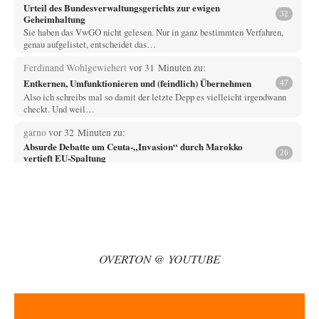
Urteil des Bundesverwaltungsgerichts zur ewigen
32
Geheimhaltung
Sie haben das VwGO nicht gelesen. Nur in ganz bestimmten Verfahren,
genau aufgelistet, entscheidet das…
Ferdinand Wohlgewiehert
vor 31 Minuten zu:
Entkernen, Umfunktionieren und (feindlich) Übernehmen
47
Also ich schreibs mal so damit der letzte Depp es vielleicht irgendwann
checkt. Und weil…
garno
vor 32 Minuten zu:
Absurde Debatte um Ceuta-„Invasion“ durch Marokko
26
vertieft EU-Spaltung
Das ist der Irrtum: Der "Despot" bekommt von uns nichts "geschenkt",
sondern er wird bezahlt…
Ferdinand Wohlgewiehert
vor 41 Minuten zu:
US-Außenministerium: Kuba ist „weniger ein Nationalstaat
23
als eine allumfassende Geheimdienst- und
Subversionsoperation
Dazu schreib ich mal: Fragen kostet nichts. Und das die SPD mal ab und
OVERTON @ YOUTUBE
zu…
arth_
vor 50 Minuten zu:
Sollte Bundeswehrwerbung verboten werden?
33
Nr. 6 halte ich für thematisch verfehlt. Unabhängig davon wie man zu