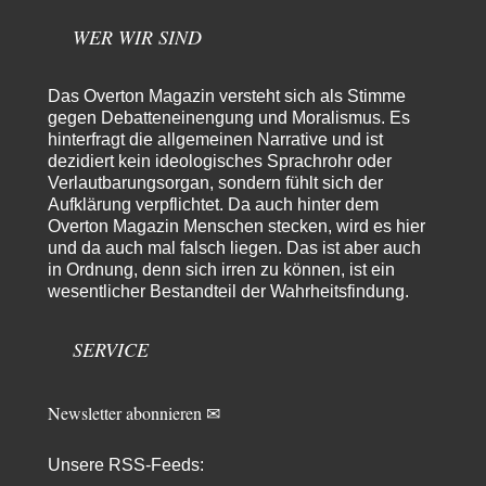
Gibt das Thema…
WER WIR SIND
Coroner
vor 16 Stunden zu:
»Der freie Wille ist ein Mythos«
65
Laut unseren politischen "Eliten" gibt es allerdings einen, der einen
Das Overton Magazin versteht sich als Stimme
freien Willen haben muss. Das…
gegen Debatteneinengung und Moralismus. Es
hinterfragt die allgemeinen Narrative und ist
PRO1
vor 18 Stunden zu:
dezidiert kein ideologisches Sprachrohr oder
Synthese und Konkurrenz
1
Verlautbarungsorgan, sondern fühlt sich der
Die Natur ist die kreative Gestalt, um Inspiration zu erlangen. Die heute
Aufklärung verpflichtet. Da auch hinter dem
Natur und ihr…
Overton Magazin Menschen stecken, wird es hier
Noname
vor 23 Stunden zu:
und da auch mal falsch liegen. Das ist aber auch
Wer erzielt die Kriegsgewinne?
in Ordnung, denn sich irren zu können, ist ein
14
wesentlicher Bestandteil der Wahrheitsfindung.
Es bestätigt sich also schon an diesem Beispiel von vor 100 Jahren, was
manchen Menschen…
SERVICE
Ferdinand Wohlgewiehert
vor 2 Tagen zu:
Im Zeitalter der KI werden Fehler menschlich
30
"Ohne originale Zwecksetzung können Roboter keine eigene Prosodie
erschaffen," Wird dran gearbeitet.
Newsletter abonnieren ✉
Iris
vor 2 Tagen zu:
Unsere RSS-Feeds:
Der Anschlag auf eine Lebenslüge
15