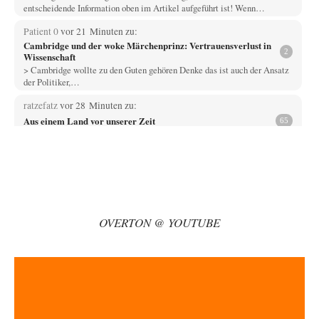
entscheidende Information oben im Artikel aufgeführt ist! Wenn…
Patient 0
vor 21 Minuten zu:
Cambridge und der woke Märchenprinz: Vertrauensverlust in
2
Wissenschaft
> Cambridge wollte zu den Guten gehören Denke das ist auch der Ansatz
der Politiker,…
ratzefatz
vor 28 Minuten zu:
Aus einem Land vor unserer Zeit
65
ch fühle mich als Opfer einer Illusion, die in meiner Jugend in den 70er-
80er-Jahren in…
Walter Nikolaus Gerhartz
vor 45 Minuten zu:
Selenskijs Rückhalt in der Bevölkerung schrumpft
12
Als noch Pressefreiheit herrschte : ARD-Tagesthemen 2015 über den
Ukraine-Konflikt Heute wollen wir mit unseren…
OVERTON @ YOUTUBE
Yossarian
vor 2 Stunden zu:
Statt Dunkelflaute eher Hitze-Blackout wegen
79
Kühlwassermangel für Atomkraft
Die Gezeiten werden deutlich höher? Kannst du mir dazu eine Quelle
nennen, die das erläutert?…
KR
vor 3 Stunden zu: