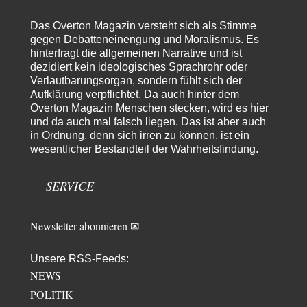
Absurde Debatte um Ceuta-„Invasion“ durch Marokko vertieft
5
EU-Spaltung
Das Overton Magazin versteht sich als Stimme
Man braucht in Deutschland nur etwas halbwegs vernünftiges zuvsagen
gegen Debatteneinengung und Moralismus. Es
und man landet suf der Zionisten-Abschussliste.
hinterfragt die allgemeinen Narrative und ist
dezidiert kein ideologisches Sprachrohr oder
Thomas
vor 15 Stunden zu:
Verlautbarungsorgan, sondern fühlt sich der
Die Westbank in New York
7
Aufklärung verpflichtet. Da auch hinter dem
Danke, diese Verdrehung war mir auch gleich sauer aufgestoßen...... - die
"Taliban" hatten den Mohnanbau…
Overton Magazin Menschen stecken, wird es hier
und da auch mal falsch liegen. Das ist aber auch
Nordlicht
vor 18 Stunden zu:
in Ordnung, denn sich irren zu können, ist ein
Wacht Deutschland nun in dem Krieg auf, den es seit Jahren
wesentlicher Bestandteil der Wahrheitsfindung.
65
maßgeblich unterstützt?
Fragen Sie doch mal Ronzheimer oder Kiesewetter, da besteht dann keine
Unklarheit mehr!!! Aber in…
SERVICE
Theo Noestonto
vor 1 Tag zu:
Die Macht der KI-Besitzer
17
Newsletter abonnieren ✉
@DIRTY OPERATING SYSTEM Ihre Argumentation teile ich, soweit
wir uns auf den aktuellen Moment beziehen.…
Unsere RSS-Feeds:
Routard
vor 1 Tag zu:
NEWS
Die Araber und die Shoah
7
Ich kenne das Buch von Gilbert Achcar, The Arabs and the Holocaust,
POLITIK
nicht. Auf Anhieb…