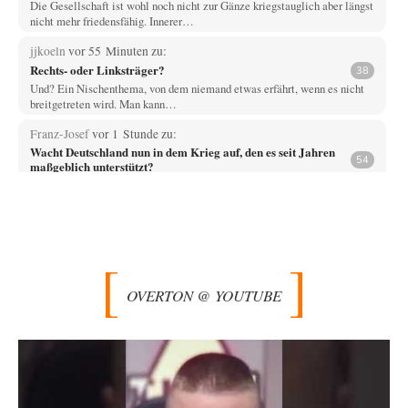
Die Gesellschaft ist wohl noch nicht zur Gänze kriegstauglich aber längst
nicht mehr friedensfähig. Innerer…
jjkoeln
vor 55 Minuten zu:
Rechts- oder Linksträger?
38
Und? Ein Nischenthema, von dem niemand etwas erfährt, wenn es nicht
breitgetreten wird. Man kann…
Franz-Josef
vor 1 Stunde zu:
Wacht Deutschland nun in dem Krieg auf, den es seit Jahren
54
maßgeblich unterstützt?
War es üverhaupt eine Drohne? Oder nicht nur ein kleines Dröhnchen?
Vende
vor 3 Stunden zu:
Russische Blockade des Schwarzen Meeres
33
Hat Roskomnadzor neuerdings die Karten mit den russischen Raffinerien
im russischen Intranet gesperrt?
OVERTON @ YOUTUBE
Torsten
vor 3 Stunden zu:
Urteil des Bundesverwaltungsgerichts zur ewigen
35
Geheimhaltung
Der Deep-State braucht Feinde wie ein Fisch das Wasser. Und nichts
erschafft bessere Feinde als…
Ferdinand Wohlgewiehert
vor 3 Stunden zu: