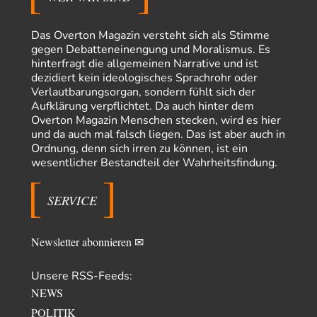
Claire Grube
vor 9 Stunden zu:
»Der freie Wille ist ein Mythos«
35
Das Overton Magazin versteht sich als Stimme
Rrrrrrichtig: Kritik am Chef und Du wirst exkludiert. Ein typischer
gegen Debatteneinengung und Moralismus. Es
Schulterklopferblog. Wer wie Herr Erdmann…
hinterfragt die allgemeinen Narrative und ist
Platons Sokrates
vor 11 Stunden zu:
dezidiert kein ideologisches Sprachrohr oder
Die Revolution, die nie scheiterte
Verlautbarungsorgan, sondern fühlt sich der
22
Aufklärung verpflichtet. Da auch hinter dem
Es gibt 3 Arten von Freiheit: die geistige ,die seelische und die physische.
Man darf…
Overton Magazin Menschen stecken, wird es hier
und da auch mal falsch liegen. Das ist aber auch in
Erzengelin
vor 11 Stunden zu:
Ordnung, denn sich irren zu können, ist ein
Leihmutterschaft als Zweig des Transhumanismus
35
wesentlicher Bestandteil der Wahrheitsfindung.
es ist zum verzweifeln. so widerlich. ekelhaft, grausam. wahrscheinlich
hat das alles keinen zweck mehr,…
SERVICE
emil
vor 13 Stunden zu:
From Field to Glass – Bio hochprozentig
7
Zum Nordsee-Whisky geht auch prima ein Matjesbrötchen, ich hab's für
Newsletter abonnieren ✉
euch getestet. Beim Etikett ist…
emil
vor 16 Stunden zu:
Unsere RSS-Feeds:
Absurde Debatte um Ceuta-„Invasion“ durch Marokko
22
NEWS
vertieft EU-Spaltung
China sagt jetzt auch etwas: Interessant ist vor allem die offizielle
POLITIK