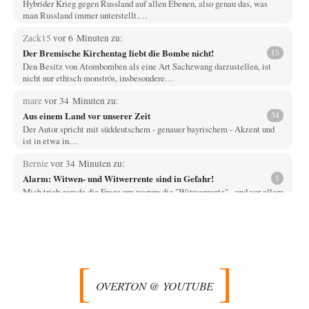
Hybrider Krieg gegen Russland auf allen Ebenen, also genau das, was
man Russland immer unterstellt.…
Zack15
vor 6 Minuten zu:
Der Bremische Kirchentag liebt die Bombe nicht!
15
Den Besitz von Atombomben als eine Art Sachzwang darzustellen, ist
nicht nur ethisch monströs, insbesondere…
mare
vor 34 Minuten zu:
Aus einem Land vor unserer Zeit
34
Der Autor spricht mit süddeutschem - genauer bayrischem - Akzent und
ist in etwa in…
Bernie
vor 34 Minuten zu:
Alarm: Witwen- und Witwerrente sind in Gefahr!
1
Mich trieb gerade die Frage um warum die "Witwenrente" - und vor allem
wann -…
Ralf Streck
vor 42 Minuten zu:
Statt Dunkelflaute eher Hitze-Blackout wegen
77
Kühlwassermangel für Atomkraft
Und was sehe ich da fur August? Wind on shore max = 200 MW zum…
OVERTON @ YOUTUBE
signorRossiSuchtDasGlück
vor 1 Stunde zu:
Territoriale Neuordnung der Ukraine?
39