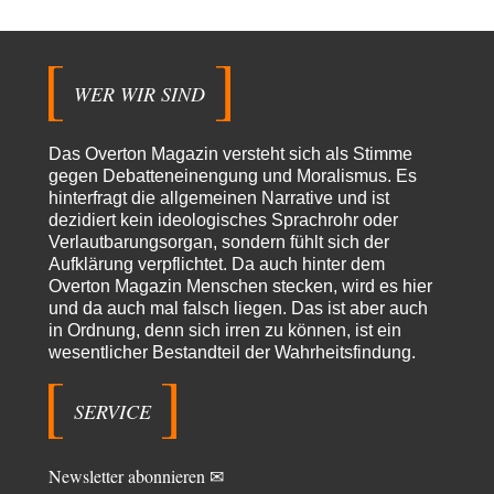
Danke für den Text, Russischer Hacker. Gut zusammengefasst. @Dirty
Natürlich, Propaganda gibt es überall. Propaganda…
Trilex
vor 9 Stunden zu:
WER WIR SIND
Ein Bild der Friedensbewegung
16
Sicher, das Innere bricht sich Bann. Gemeint ist damit stets eine
Interaktion. Wir waren zu…
Das Overton Magazin versteht sich als Stimme
PaulKehl
vor 13 Stunden zu:
gegen Debatteneinengung und Moralismus. Es
Wacht Deutschland nun in dem Krieg auf, den es seit Jahren
hinterfragt die allgemeinen Narrative und ist
74
maßgeblich unterstützt?
dezidiert kein ideologisches Sprachrohr oder
Ich tippe auf die Ukros. Für solche James Bond-Aktionen ist der VS zu
Verlautbarungsorgan, sondern fühlt sich der
tappsig. Bei…
Aufklärung verpflichtet. Da auch hinter dem
Overton Magazin Menschen stecken, wird es hier
sylvain
vor 21 Stunden zu:
und da auch mal falsch liegen. Das ist aber auch
Rechts- oder Linksträger?
41
in Ordnung, denn sich irren zu können, ist ein
Danke für den Link. Ich vertraue ja der Wissenschaft, wissen Sie? Und da
wesentlicher Bestandteil der Wahrheitsfindung.
ist es…
Theo Noestonto
vor 24 Stunden zu:
SERVICE
Die Westbank in New York
6
"Das hielt Amerika nicht davon ab, Afghanistan zu besetzen, die
Gesellschaft umzubauen, den Drogenanbau zu…
Newsletter abonnieren ✉
AeaP
vor 1 Tag zu: