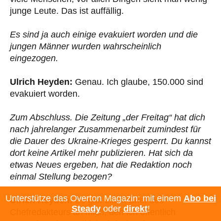
junge Leute. Das ist auffällig.
Es sind ja auch einige evakuiert worden und die
jungen Männer wurden wahrscheinlich
eingezogen.
Ulrich Heyden:
Genau. Ich glaube, 150.000 sind
evakuiert worden.
Zum Abschluss. Die Zeitung „der Freitag“ hat dich
nach jahrelanger Zusammenarbeit zumindest für
die Dauer des Ukraine-Krieges gesperrt. Du kannst
dort keine Artikel mehr publizieren. Hat sich da
etwas Neues ergeben, hat die Redaktion noch
einmal Stellung bezogen?
Unterstütze das Overton Magazin: mit einem
Abo bei
Ulrich Heyden:
Es gibt einen Brief des
Steady
oder
direkt
!
Chefredakteurs an mich, den ich öffentlich