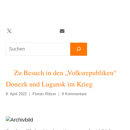
Zum
Inhalt
springen
Twitter
Facebook
YouTube
Telegram
Newsletter
Suchen
Zu Besuch in den „Volksrepubliken“
Donezk und Lugansk im Krieg
8. April 2022
Florian Rötzer
8 Kommentare