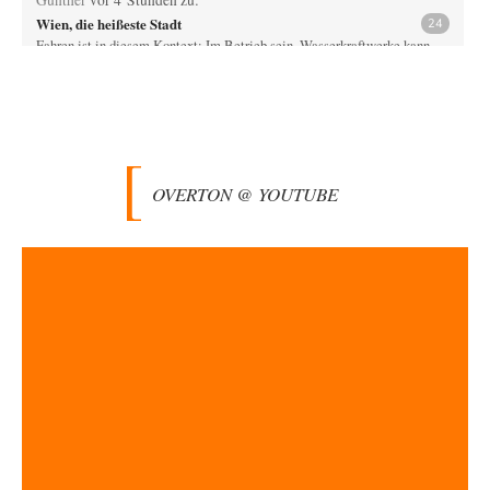
Gunther
vor 4 Stunden zu:
Wien, die heißeste Stadt
24
Fahren ist in diesem Kontext: Im Betrieb sein. Wasserkraftwerke kann
man am einfachsten ein- und…
Muaheheehe
vor 6 Stunden zu:
CSD-Anschlag: Amri 2.0?
8
Auf sowas wie mit dem Perso kommen nur Deutsche Schreibtischtäter ...
Als ob ein Amri…
OVERTON @ YOUTUBE
drummy-b
vor 6 Stunden zu:
Die Araber und die Shoah
6
Ihr Kommentar ist ja just genau so einseitig, wie Sie es Zuckermann hier
andichten wollen:…
Here read this
vor 7 Stunden zu:
Wacht Deutschland nun in dem Krieg auf, den es seit Jahren
73
maßgeblich unterstützt?
Monarch Programm: Angeblich geht es auf die alten Ägypter zurück. Die
Priester haben den Pharao…
sylvain
vor 8 Stunden zu:
Rechts- oder Linksträger?
41
Danke für den Link. Ich vertraue ja der Wissenschaft, wissen Sie? Und da
ist es…