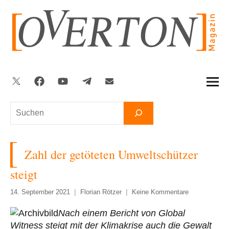
Zum
Inhalt
springen
Twitter
Facebook
YouTube
Telegram
Newsletter
Suchen
Zahl der getöteten Umweltschützer
steigt
14. September 2021
Florian Rötzer
Keine Kommentare
Nach einem Bericht von Global
Witness steigt mit der Klimakrise auch die Gewalt