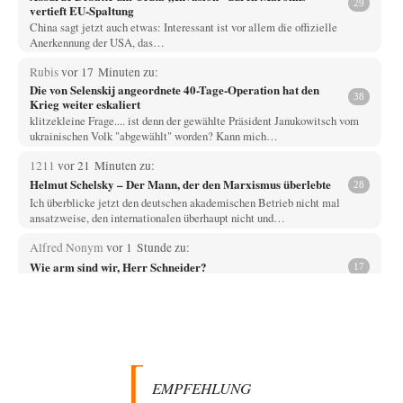
29
vertieft EU-Spaltung
China sagt jetzt auch etwas: Interessant ist vor allem die offizielle
Anerkennung der USA, das…
Rubis
vor 17 Minuten zu:
Die von Selenskij angeordnete 40-Tage-Operation hat den
38
Krieg weiter eskaliert
klitzekleine Frage.... ist denn der gewählte Präsident Janukowitsch vom
ukrainischen Volk "abgewählt" worden? Kann mich…
1211
vor 21 Minuten zu:
Helmut Schelsky – Der Mann, der den Marxismus überlebte
28
Ich überblicke jetzt den deutschen akademischen Betrieb nicht mal
ansatzweise, den internationalen überhaupt nicht und…
Alfred Nonym
vor 1 Stunde zu:
Wie arm sind wir, Herr Schneider?
17
Na das ist doch eine echte soziale Ader. Solche Sozialisten hatten wir
schon zwei Mal,…
jjkoeln
vor 6 Stunden zu:
Russische Blockade des Schwarzen Meeres
25
Die witzigste Form der ukrainischen Klage ist, dass Schiffe, die unter der
Flagge eines Drittstaates…
EMPFEHLUNG