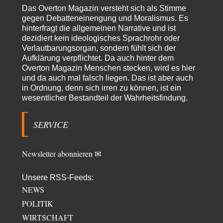
Kleine Korrektur: Anders als Moshe Zuckermann schildet gab es in den
Das Overton Magazin versteht sich als Stimme
1960er und 1970er Jahren…
gegen Debatteneinengung und Moralismus. Es
Wolfgang Wirth
vor 21 Stunden zu:
hinterfragt die allgemeinen Narrative und ist
Entkernen, Umfunktionieren und (feindlich) Übernehmen
48
dezidiert kein ideologisches Sprachrohr oder
@Froschhaut Vielen Dank für Ihre freundlichen Worte. Ich nehme an,
Verlautbarungsorgan, sondern fühlt sich der
dass ich dass stellvertretend auch…
Aufklärung verpflichtet. Da auch hinter dem
Overton Magazin Menschen stecken, wird es hier
ratzefatz
vor 22 Stunden zu:
und da auch mal falsch liegen. Das ist aber auch
Klimalüge und Klimadiktatur?
22
in Ordnung, denn sich irren zu können, ist ein
Es gibt genau zwei Faktoren, die für unser Klima (eigentlich: die Klimata
wesentlicher Bestandteil der Wahrheitsfindung.
der verschiedenen Klimazonen)…
arth_
vor 24 Stunden zu:
SERVICE
Sollte Bundeswehrwerbung verboten werden?
33
Nr. 6 halte ich für thematisch verfehlt. Unabhängig davon wie man zu
Saudibarbarien oder der…
Newsletter abonnieren ✉
W. Heines
vor 24 Stunden zu:
Junglöwen des Kalifats
3
Unsere RSS-Feeds:
Vielen Dank an die Autoren des Artikels dafür, daß sie die Situation einer
NEWS
Ethnie beleuchten,…
POLITIK
Zack15
vor 1 Tag zu:
WIRTSCHAFT
Leihmutterschaft als Zweig des Transhumanismus
34