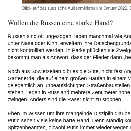
Blick auf das russische Außenministerium Januar 2022. B
Wollen die Russen eine starke Hand?
Russen sind oft ungezogen, leben manchmal wie Anar
unter Nase oder Kinn, erweitern ihre Datschengrund
nicht kontrolliert werden. In Parks pflücken sie Zw
bekommt man als Antwort, dass der Flieder dann „be
Noch aus Sowjetzeiten gibt es die Sitte, nicht fest
Gartenerde, die auf einem großen Haufen in einem W
gelegentlich an unbeaufsichtigten Straßenbaustellen 
stehen, liegen in Russland mehrere Zentimeter ho
zwingen. Anders sind die Raser nicht zu stoppen.
Eben im Wissen um ihre mangelnde Disziplin glauben
Putin sehen viele keine harte Hand. Denn ständig ko
Spitzenbeamten, obwohl Putin immer wieder wegen K