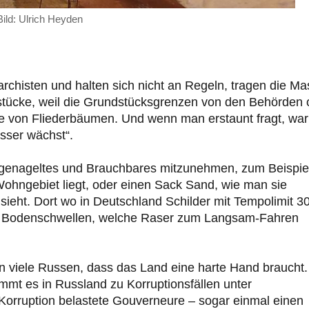
ild: Ulrich Heyden
chisten und halten sich nicht an Regeln, tragen die Ma
stücke, weil die Grundstücksgrenzen von den Behörden o
eige von Fliederbäumen. Und wenn man erstaunt fragt, wa
sser wächst“.
 Angenageltes und Brauchbares mitzunehmen, zum Beispie
ohngebiet liegt, oder einen Sack Sand, wie man sie
sieht. Dort wo in Deutschland Schilder mit Tempolimit 3
he Bodenschwellen, welche Raser zum Langsam-Fahren
 viele Russen, dass das Land eine harte Hand braucht.
mmt es in Russland zu Korruptionsfällen unter
orruption belastete Gouverneure – sogar einmal einen