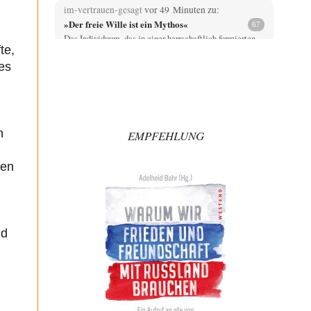
im-vertrauen-gesagt
vor 49 Minuten zu:
»Der freie Wille ist ein Mythos«
67
Das Individuum, das in einer herrschaftlich formierten
te,
Gesellschaft das ihm gewährte Interesse identifizieren
und bedienen…
es
YaSa
vor 1 Stunde zu:
Dissonanzen
1
Kleine Korrektur: Anders als Moshe Zuckermann
schildet gab es in den 1960er und 1970er Jahren…
h
EMPFEHLUNG
Wolfgang Wirth
vor 2 Stunden zu:
Entkernen, Umfunktionieren und (feindlich)
ten
48
Übernehmen
@Froschhaut Vielen Dank für Ihre freundlichen Worte.
Ich nehme an, dass ich dass stellvertretend auch…
Götz
vor 2 Stunden zu:
nd
From Field to Glass – Bio hochprozentig
5
Jetzt gib hier mal nicht den Beckmesser. Die meinen
das doch gar nicht so -…
H.L.
vor 2 Stunden zu:
US-Außenministerium: Kuba ist „weniger ein
26
Nationalstaat als eine allumfassende