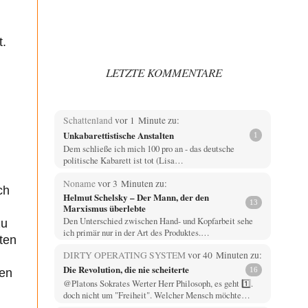
t.
LETZTE KOMMENTARE
Schattenland
vor 1 Minute zu:
Unkabarettistische Anstalten
1
Dem schließe ich mich 100 pro an - das deutsche
politische Kabarett ist tot (Lisa…
Noname
vor 3 Minuten zu:
ch
Helmut Schelsky – Der Mann, der den
13
Marxismus überlebte
Den Unterschied zwischen Hand- und Kopfarbeit sehe
zu
ich primär nur in der Art des Produktes.…
ten
DIRTY OPERATING SYSTEM
vor 40 Minuten zu:
Die Revolution, die nie scheiterte
16
den
@Platons Sokrates Werter Herr Philosoph, es geht 1️⃣.
doch nicht um "Freiheit". Welcher Mensch möchte…