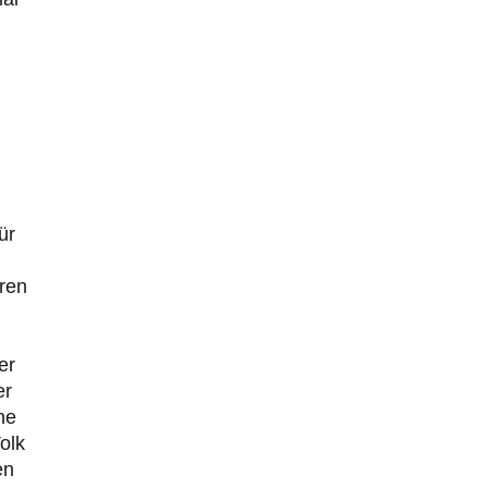
ür
eren
er
er
ne
olk
en