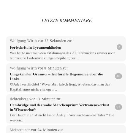
LETZTE KOMMENTARE
Wolfgang Wirth
vor 33 Sekunden zu:
Fortschritt in Tyrannenhänden
3
Wer heute und nach den Erfahrungen des 20. Jahrhunderts immer noch
technische Fortentwicklungen bejubelt, der…
Wolfgang Wirth
vor 8 Minuten zu:
Umgekehrter Gramsci – Kulturelle Hegemonie über die
10
Linke
@Adel verpflichtet "Wo er aber falsch liegt, ist eben, das man den
Kapitalismus nicht einhegen…
lichtenberg
vor 13 Minuten zu:
Cambridge und der woke Märchenprinz: Vertrauensverlust
27
in Wissenschaft
Der Haupttäter ist nicht Jason Arday. " Wer sind dann die Täter ? Die
werden…
Meinereiner
vor 24 Minuten zu: