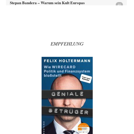
Stepan Bandera – Warum sein Kult Europas
46
Glaubwürdigkeit beschädigt
Aber über Jahrzehnte hunderttausende Palästinenser massakrieren und
deren Land okkupieren war knorke?
El-G
vor 50 Minuten zu:
Die Alumina-Falle: Warum Europas schärfste Sanktionswaffe
16
stumpf bleibt
EMPFEHLUNG
Ja, ein guter Artikel. Ich mag die induktive Illusion der freien
Entscheidung, die Hollister seinen…
Kanonier
vor 1 Stunde zu:
Entwicklung zu Höherem, mit falschen Zielen
48
Grundsätzlich bin ich ja der Meinung, dass die Gesellschaft ganz enorme
Fehlinvestitionen in Ökonomie-"Institute", Ökonomie-"Studiengänge"…
Gast
vor 3 Stunden zu:
CSD-Anschlag: Amri 2.0?
17
Bei aller Wertschätzung für Mosers Amri- und NSU-Beiträge – dieser
Text erscheint vollkommen abwegig, spekulativ…
Two Moon
vor 3 Stunden zu:
Aus einem Land vor unserer Zeit
73
@ Wolfgang Wirth: Doch De Lapuente hat das ja gar nicht bestritten – im
Gegenteil:…