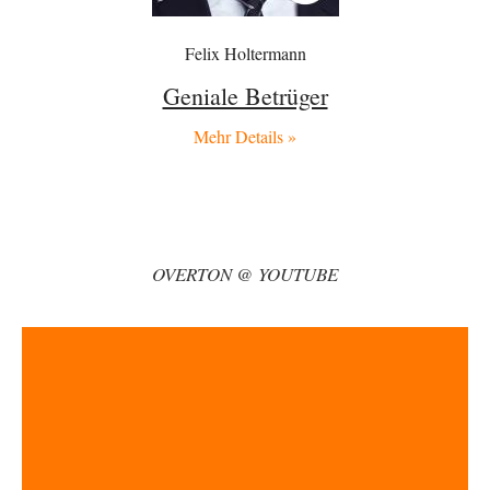
Otmars
vor 5 Stunden zu:
Selenskijs Rückhalt in der Bevölkerung schrumpft
26
Felix Holtermann
Das hat die EU in Rumänien, in Ungarn, in Modawien in Georgien und
Armenien auch…
Geniale Betrüger
DIRTY OPERATING SYSTEM
vor 8 Stunden zu:
Mehr Details »
Die Macht der KI-Besitzer
18
@Theo Noestonto: Ich würde in der Tat nicht mehr ausschließen, dass
eine KI in der…
BR
vor 8 Stunden zu:
Territoriale Neuordnung der Ukraine?
44
@SignorRossi Danke für die Klarstellung. Folgenden habe ich jetzt dazu
OVERTON @ YOUTUBE
gefunden: ✍️ **Meine Forderung.** Ich…
Jasmina
vor 9 Stunden zu:
Alarm: Witwen- und Witwerrente sind in Gefahr!
19
Nun, das ist die falsche Vorgehensweise denn wo soll denn dann der
"Aufwuchs" für die…
Simon
vor 10 Stunden zu:
Der Bremische Kirchentag liebt die Bombe nicht!
24
Die Atombombe braucht nur, wer an den zerstörerischen, geostrategischen
Machtspielen im globalen Raum beteiligt sein…