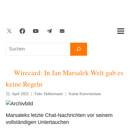
Zum
Inhalt
springen
Twitter
Facebook
YouTube
Telegram
Newsletter
Suchen
Wirecard: In Jan Marsalek Welt gab es
keine Regeln
21. April 2021
Felix Holtermann
Keine Kommentare
Marsaleks letzte Chat-Nachrichten vor seinem
vollständigen Untertauchen