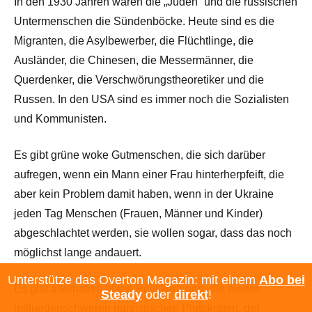
In den 1930 Jahren waren die „Juden“ und die russischen
Untermenschen die Sündenböcke. Heute sind es die
Migranten, die Asylbewerber, die Flüchtlinge, die
Ausländer, die Chinesen, die Messermänner, die
Querdenker, die Verschwörungstheoretiker und die
Russen. In den USA sind es immer noch die Sozialisten
und Kommunisten.
Es gibt grüne woke Gutmenschen, die sich darüber
aufregen, wenn ein Mann einer Frau hinterherpfeift, die
aber kein Problem damit haben, wenn in der Ukraine
jeden Tag Menschen (Frauen, Männer und Kinder)
abgeschlachtet werden, sie wollen sogar, dass das noch
möglichst lange andauert.
Unterstütze das Overton Magazin: mit einem
Abo bei
Es gibt alternative blaue Politikerinnen, die einem
Steady
oder
direkt
!
milliardenschweren narzistischen Plutokraten, der