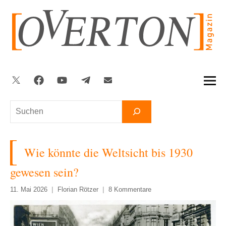
Zum
Inhalt
springen
Twitter
Facebook
YouTube
Telegram
Newsletter
Suchen
Wie könnte die Weltsicht bis 1930
gewesen sein?
11. Mai 2026
Florian Rötzer
8 Kommentare