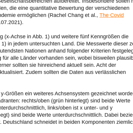
llschaftsbereichen aufbereitet. Insbesondere sollen h
den, die eine quantitative Bewertung der verschiedenen
ndemie ermöglichen (Rachel Chang et al.,
The Covid
.07.2021).
g (x-Achse in Abb. 1) und weitere fünf Kenngrößen die
. 1) in jedem untersuchten Land. Die Messwerte dieser 
deutendsten Nationen anhand folgender Kriterien festgele
g für alle Länder vorhanden sein, wobei bisweilen plausi
rner sollten sie hinreichend aktuell sein. Acht der
aktualisiert. Zudem sollten die Daten aus verlässlichen
und y-Größen ein weiteres Achsensystem gezeichnet worde
dranten: rechts/oben (grün hinterlegt) sind beide Werte
terdurchschnittlich, links/oben ist x unter- und y
erlegt) sind beide Werte unterdurchschnittlich. Dabei bezi
er. Deutschland schneidet in beiden Komponenten ziemli