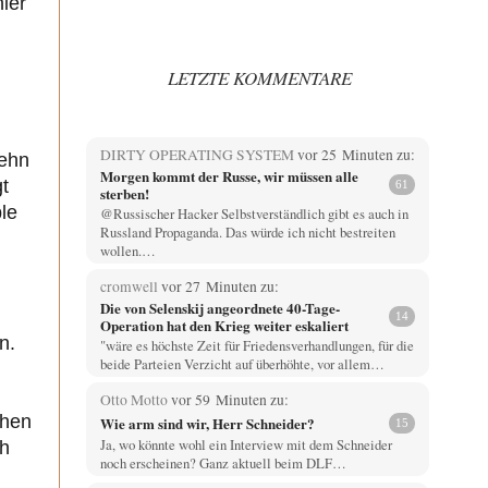
ier
LETZTE KOMMENTARE
DIRTY OPERATING SYSTEM
vor 25 Minuten zu:
zehn
Morgen kommt der Russe, wir müssen alle
gt
61
sterben!
ble
@Russischer Hacker Selbstverständlich gibt es auch in
Russland Propaganda. Das würde ich nicht bestreiten
wollen.…
cromwell
vor 27 Minuten zu:
Die von Selenskij angeordnete 40-Tage-
14
Operation hat den Krieg weiter eskaliert
n.
"wäre es höchste Zeit für Friedensverhandlungen, für die
beide Parteien Verzicht auf überhöhte, vor allem…
Otto Motto
vor 59 Minuten zu:
ehen
Wie arm sind wir, Herr Schneider?
15
Ja, wo könnte wohl ein Interview mit dem Schneider
ch
noch erscheinen? Ganz aktuell beim DLF…