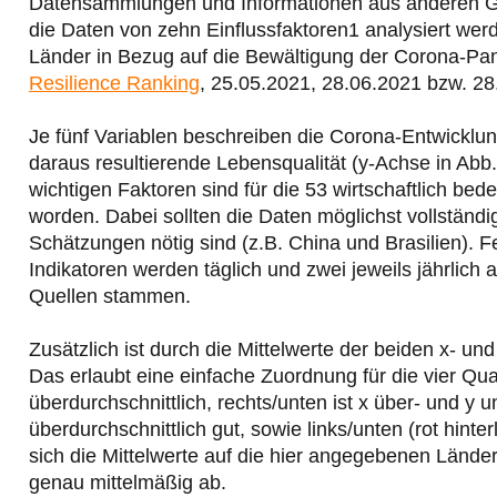
Datensammlungen und Informationen aus anderen Gese
die Daten von zehn Einflussfaktoren1 analysiert wer
Länder in Bezug auf die Bewältigung der Corona-Pa
Resilience Ranking
, 25.05.2021, 28.06.2021 bzw. 28
Je fünf Variablen beschreiben die Corona-Entwicklun
daraus resultierende Lebensqualität (y-Achse in Abb
wichtigen Faktoren sind für die 53 wirtschaftlich be
worden. Dabei sollten die Daten möglichst vollständi
Schätzungen nötig sind (z.B. China und Brasilien). Fe
Indikatoren werden täglich und zwei jeweils jährlich 
Quellen stammen.
Zusätzlich ist durch die Mittelwerte der beiden x- 
Das erlaubt eine einfache Zuordnung für die vier Qua
überdurchschnittlich, rechts/unten ist x über- und y un
überdurchschnittlich gut, sowie links/unten (rot hint
sich die Mittelwerte auf die hier angegebenen Länd
genau mittelmäßig ab.