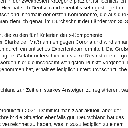
n in der zweitbesten Kategorie platziert ist. Schließlich
Hier hat sich Deutschland ebenfalls sehr gesteigert und
schland innerhalb der ersten Komponente, die aus dire
man ziemlich genau im Durchschnitt der Länder von 35.3
n, die zu den fünf Kriterien der x-Komponente
der Stärke der Maßnahmen gegen Corona und wird anha
 durch ein britisches Expertenteam ermittelt. Die Größ
g bei Gefahr unterschiedlich starke Restriktionen ergrei
 werden hier die insgesamt wenigsten Punkte vergeben.
enommen hat, erhält es lediglich unterdurchschnittliche
schland zur Zeit ein starkes Ansteigen zu registrieren, w
rodukt für 2021. Damit ist man zwar aktuell, aber der
hreibt die Situation ebenfalls gut. Deutschland hat das
t verzeichnet zu haben, was in 2021 lediglich zu einem