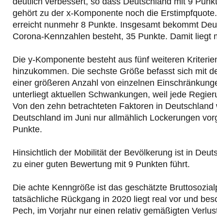
deutlich verbessert, so dass Deutschland mit 9 Punkte
gehört zu der x-Komponente noch die Erstimpfquote. 
erreicht nunmehr 8 Punkte. Insgesamt bekommt Deut
Corona-Kennzahlen besteht, 35 Punkte. Damit liegt 
Die y-Komponente besteht aus fünf weiteren Kriterie
hinzukommen. Die sechste Größe befasst sich mit 
einer größeren Anzahl von einzelnen Einschränkungen
unterliegt aktuellen Schwankungen, weil jede Regierun
Von den zehn betrachteten Faktoren in Deutschland
Deutschland im Juni nur allmählich Lockerungen vorg
Punkte.
Hinsichtlich der Mobilität der Bevölkerung ist in Deut
zu einer guten Bewertung mit 9 Punkten führt.
Die achte Kenngröße ist das geschätzte Bruttosozialp
tatsächliche Rückgang in 2020 liegt real vor und besc
Pech, im Vorjahr nur einen relativ gemäßigten Verlus