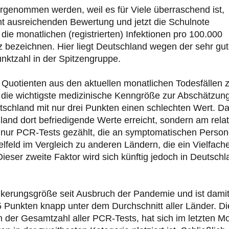
vorgenommen werden, weil es für Viele überraschend ist,
mt ausreichenden Bewertung und jetzt die Schulnote
 die monatlichen (registrierten) Infektionen pro 100.000
 bezeichnen. Hier liegt Deutschland wegen der sehr gu
unktzahl in der Spitzengruppe.
en Quotienten aus den aktuellen monatlichen Todesfällen 
ist die wichtigste medizinische Kenngröße zur Abschätzun
utschland mit nur drei Punkten einen schlechten Wert. D
hland dort befriedigende Werte erreicht, sondern am relat
n nur PCR-Tests gezählt, die an symptomatischen Perso
lfeld im Vergleich zu anderen Ländern, die ein Vielfach
eser zweite Faktor wird sich künftig jedoch in Deutschl
völkerungsgröße seit Ausbruch der Pandemie und ist dami
t 5 Punkten knapp unter dem Durchschnitt aller Länder. Di
 an der Gesamtzahl aller PCR-Tests, hat sich im letzten M