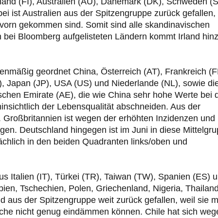
nland (FI), Australien (AU), Dänemark (DK), Schweden (S
ei ist Australien aus der Spitzengruppe zurück gefallen,
vorn gekommen sind. Somit sind alle skandinavischen
n bei Bloomberg aufgelisteten Ländern kommt Irland hinz
enmäßig geordnet China, Österreich (AT), Frankreich (F
, Japan (JP), USA (US) und Niederlande (NL), sowie die
abischen Emirate (AE), die wie China sehr hohe Werte bei 
nsichtlich der Lebensqualität abschneiden. Aus der
 Großbritannien ist wegen der erhöhten Inzidenzen und
gen. Deutschland hingegen ist im Juni in diese Mittelgr
ächlich in den beiden Quadranten links/oben und
s Italien (IT), Türkei (TR), Taiwan (TW), Spanien (ES) 
bien, Tschechien, Polen, Griechenland, Nigeria, Thailand
 aus der Spitzengruppe weit zurück gefallen, weil sie m
üche nicht genug eindämmen können. Chile hat sich weg