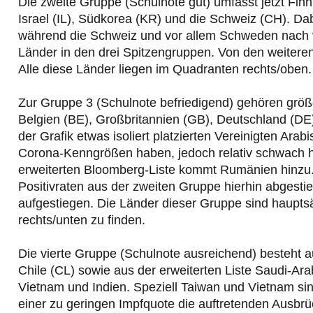
Die zweite Gruppe (Schulnote gut) umfasst jetzt Fin
Israel (IL), Südkorea (KR) und die Schweiz (CH). Dab
während die Schweiz und vor allem Schweden nach 
Länder in den drei Spitzengruppen. Von den weitere
Alle diese Länder liegen im Quadranten rechts/oben.
Zur Gruppe 3 (Schulnote befriedigend) gehören größ
Belgien (BE), Großbritannien (GB), Deutschland (DE)
der Grafik etwas isoliert platzierten Vereinigten Ar
Corona-Kenngrößen haben, jedoch relativ schwach hi
erweiterten Bloomberg-Liste kommt Rumänien hinzu.
Positivraten aus der zweiten Gruppe hierhin abgestie
aufgestiegen. Die Länder dieser Gruppe sind haupts
rechts/unten zu finden.
Die vierte Gruppe (Schulnote ausreichend) besteht au
Chile (CL) sowie aus der erweiterten Liste Saudi-Ara
Vietnam und Indien. Speziell Taiwan und Vietnam sind
einer zu geringen Impfquote die auftretenden Ausbr