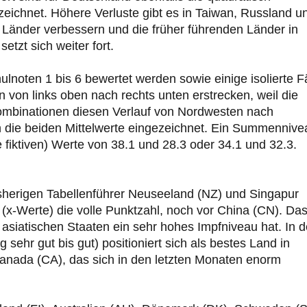
eichnet. Höhere Verluste gibt es in Taiwan, Russland u
n Länder verbessern und die früher führenden Länder in
tzt sich weiter fort.
lnoten 1 bis 6 bewertet werden sowie einige isolierte Fä
n von links oben nach rechts unten erstrecken, weil die
 Kombinationen diesen Verlauf von Nordwesten nach
ch die beiden Mittelwerte eingezeichnet. Ein Summennive
 fiktiven) Werte von 38.1 und 28.3 oder 34.1 und 32.3.
isherigen Tabellenführer Neuseeland (NZ) und Singapur
 (x-Werte) die volle Punktzahl, noch vor China (CN). Da
asiatischen Staaten ein sehr hohes Impfniveau hat. In d
sehr gut bis gut) positioniert sich als bestes Land in
ada (CA), das sich in den letzten Monaten enorm