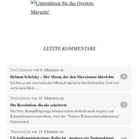
LETZTE KOMMENTARE
NoComment
vor 6 Minuten zu:
Helmut Schelsky – Der Mann, der den Marxismus überlebte
18
Ich bin ja nur ein einfacher Mensch und kein Intellektueller. Und erst
recht kein Herr…
Wallenstein
vor 10 Minuten zu:
Die Revolution, die nie scheiterte
19
NeeNee, Kampfflugzeuge können schon deshalb nicht negativ auf
Klimabilanzen einwirken, weil das "Pariser Klimaschutzabkommen"
Emissionen…
Wallenstein
vor 19 Minuten zu:
US-Außenministerium: Kuba ist „weniger ein Nationalstaat