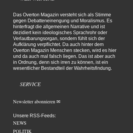
ratzefatz
vor 4 Stunden zu:
Das Overton Magazin versteht sich als Stimme
Klimalüge und Klimadiktatur?
84
gegen Debatteneinengung und Moralismus. Es
Es gibt genau zwei Faktoren, die für unser Klima (eigentlich: die Klimata
der verschiedenen Klimazonen)…
hinterfragt die allgemeinen Narrative und ist
dezidiert kein ideologisches Sprachrohr oder
arth_
vor 6 Stunden zu:
Verlautbarungsorgan, sondern fühlt sich der
Sollte Bundeswehrwerbung verboten werden?
33
Aufklärung verpflichtet. Da auch hinter dem
Nr. 6 halte ich für thematisch verfehlt. Unabhängig davon wie man zu
Overton Magazin Menschen stecken, wird es hier
Saudibarbarien oder der…
und da auch mal falsch liegen. Das ist aber auch
in Ordnung, denn sich irren zu können, ist ein
W. Heines
vor 6 Stunden zu:
wesentlicher Bestandteil der Wahrheitsfindung.
Junglöwen des Kalifats
3
Vielen Dank an die Autoren des Artikels dafür, daß sie die Situation einer
Ethnie beleuchten,…
SERVICE
Russischer Hacker
vor 13 Stunden zu:
Morgen kommt der Russe, wir müssen alle sterben!
60
Newsletter abonnieren ✉
Das ist auch ein weit verbreitetes amerikanisches Märchen aus dem
kalten Krieg wie entscheidend doch…
Unsere RSS-Feeds:
Zack15
vor 13 Stunden zu:
NEWS
Leihmutterschaft als Zweig des Transhumanismus
34
Spahn ist an seiner offensichtlichen kognitiven Dissonanz gescheitert,
POLITIK