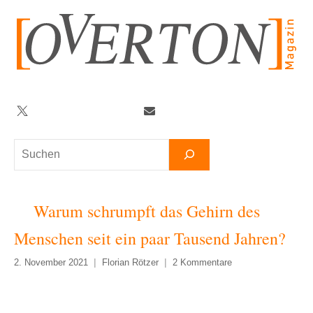
Zum
Inhalt
springen
Twitter
Facebook
YouTube
Telegram
Newsletter
Suchen
Warum schrumpft das Gehirn des
Menschen seit ein paar Tausend Jahren?
2. November 2021
Florian Rötzer
2 Kommentare