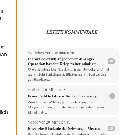
Es
n
LETZTE KOMMENTARE
ist
Wölfchen
vor 2 Minuten zu:
Man
Die von Selenskij angeordnete 40-Tage-
46
Operation hat den Krieg weiter eskaliert
@Wallenstein Die "Bestrafung der Bevölkerung" hat
meist nicht funktioniert, führten meist nicht zu den
gewünschten…
emil
vor 16 Minuten zu:
From Field to Glass – Bio hochprozentig
7
Zum Nordsee-Whisky geht auch prima ein
Matjesbrötchen, ich hab's für euch getestet. Beim
Etikett ist…
lich
Vende
vor 20 Minuten zu:
Russische Blockade des Schwarzen Meeres
28
Winnie Pooh holt sich dann die Gebiete zurück die