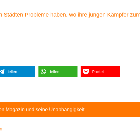
den Städten Probleme haben, wo ihre jungen Kämpfer zu
teilen
teilen
Pocket
ton Magazin und seine Unabhängigkeit!
on