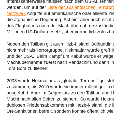
Interessanterweise müssen nach dem US-Außenminist
werden, um auf der
Liste der ausländischen Terroror
Netzwerk
Angriffe auf amerikanische oder alliierte Z
die afghanische Regierung. Scheint aber auch nicht
des Flughafens nach der Machtübernahme zuständig 
Millionen US-Dollar gesetzt, aber vermutlich zuletzt
Neben den Taliban gilt auch Hizb-i Islami Gulbuddin
nicht mehr als Terrorgruppe. Hekmatjar wurde groß 
und der USA. Beim Kampf um Kabul wurde er wegen s
Machtübernahme zuerst nach Pandschir und dann in 
Tora Bora zu fliehen.
2003 wurde Hekmatjar als „globaler Terrorist“ geliste
zusammen, bis 2010 wurde sie immer mächtiger in 
ausgeführt. Aber im Gegensatz zu den Taliban und 
Macht nach allen Seiten zu sichern. So wurde Hekma
dubiosen Friedensabkommen mit Hezb-i-Islami, die ih
UN-Sanktionen befreit, sondern konnte öffentlich wied