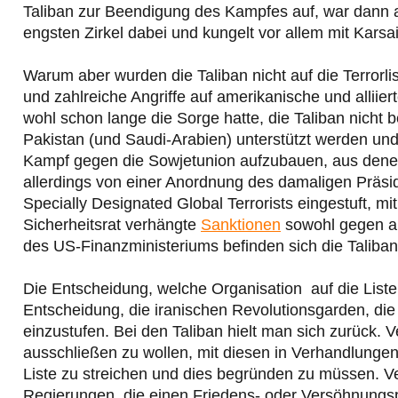
Taliban zur Beendigung des Kampfes auf, war dann 
engsten Zirkel dabei und kungelt vor allem mit Karsa
Warum aber wurden die Taliban nicht auf die Terrorli
und zahlreiche Angriffe auf amerikanische und allii
wohl schon lange die Sorge hatte, die Taliban nicht 
Pakistan (und Saudi-Arabien) unterstützt werden un
Kampf gegen die Sowjetunion aufzubauen, aus dene
allerdings von einer Anordnung des damaligen Präs
Specially Designated Global Terrorists eingestuft, m
Sicherheitsrat verhängte
Sanktionen
sowohl gegen al
des US-Finanzministeriums befinden sich die Taliba
Die Entscheidung, welche Organisation auf die Liste 
Entscheidung, die iranischen Revolutionsgarden, die 
einzustufen. Bei den Taliban hielt man sich zurück.
ausschließen zu wollen, mit diesen in Verhandlungen 
Liste zu streichen und dies begründen zu müssen. 
Regierungen, die einen Friedens- oder Versöhnungsp