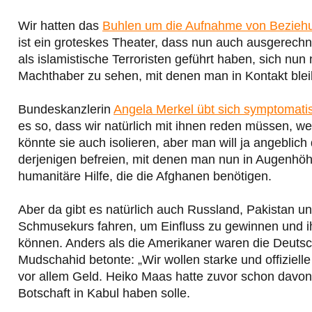
Wir hatten das
Buhlen um die Aufnahme von Bezieh
ist ein groteskes Theater, dass nun auch ausgerechne
als islamistische Terroristen geführt haben, sich nun 
Machthaber zu sehen, mit denen man in Kontakt bl
Bundeskanzlerin
Angela Merkel übt sich symptomati
es so, dass wir natürlich mit ihnen reden müssen, we
könnte sie auch isolieren, aber man will ja angeblic
derjenigen befreien, mit denen man nun in Augenhö
humanitäre Hilfe, die die Afghanen benötigen.
Aber da gibt es natürlich auch Russland, Pakistan un
Schmusekurs fahren, um Einfluss zu gewinnen und ih
können. Anders als die Amerikaner waren die Deutsch
Mudschahid betonte: „Wir wollen starke und offiziel
vor allem Geld. Heiko Maas hatte zuvor schon davo
Botschaft in Kabul haben solle.