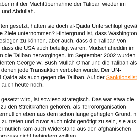
aber mit der Machtübernahme der Taliban wieder im
i und Abdullah.
sten gesetzt, hatten sie doch al-Qaida Unterschlupf gewä
erte Ziele unternommen? Hintergrund ist, dass Washington
besiegen zu können, aber auch, dass die Taliban von
d dass die USA auch beteiligt waren, Mudschaheddin im
n die Taliban hervorgingen. Im September 2002 wurden
identen George W. Bush Mullah Omar und die Taliban als
it denen jede Transaktion verboten wurde. Der UN-
-Qaida als auch gegen die Taliban. Auf der
Sanktionslis
n auch heute noch.
gesetzt wird, ist sowieso strategisch. Das war etwa die
zu den Streitkräften gehören, als Terrororganisation
 Vermutlich eben aus dem schon lange gehegten Grund, n
zu treten und zuvor auch nicht genötigt zu sein, sie aus
Vermutlich kam auch Widerstand aus den afghanischen
rozess nicht behindern wollten.