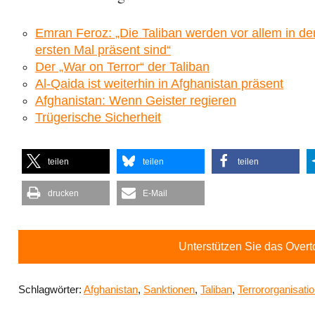
Emran Feroz: „Die Taliban werden vor allem in 
ersten Mal präsent sind“
Der „War on Terror“ der Taliban
Al-Qaida ist weiterhin in Afghanistan präsent
Afghanistan: Wenn Geister regieren
Trügerische Sicherheit
teilen
teilen
teilen
drucken
E-Mail
Unterstützen Sie das Over
Schlagwörter:
Afghanistan
,
Sanktionen
,
Taliban
,
Terrororganisati