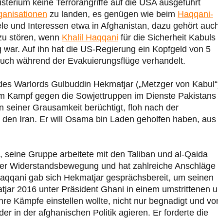
erium keine Terrorangriffe auf die USA ausgeführt
ganisationen
zu landen, es genügen wie beim
Haqqani-
iele und Interessen etwa in Afghanistan, dazu gehört auc
 zu stören, wenn
Khalil Haqqani
für die Sicherheit Kabuls
war. Auf ihn hat die US-Regierung ein Kopfgeld von 5
 auch während der Evakuierungsflüge verhandelt.
 des Warlords Gulbuddin Hekmatjar („Metzger von Kabul“
im Kampf gegen die Sowjettruppen im Dienste Pakistans
einer Grausamkeit berüchtigt, floh nach der
den Iran. Er will Osama bin Laden geholfen haben, aus
t, seine Gruppe arbeitete mit den Taliban und al-Qaida
der Widerstandsbewegung und hat zahlreiche Anschläge
Haqqani gab sich Hekmatjar gesprächsbereit, um seinen
tjar 2016 unter Präsident Ghani in einem umstrittenen 
re Kämpfe einstellen wollte, nicht nur begnadigt und vo
er in der afghanischen Politik agieren. Er forderte die