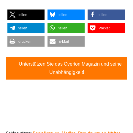
teilen
teilen
teilen
teilen
teilen
Pocket
drucken
E-Mail
Unterstützen Sie das Overton Magazin und seine
Unabhängigkeit!
Schlagwörter:
Beeinflussung
,
Medien
,
Pseudoumwelt
,
Walter