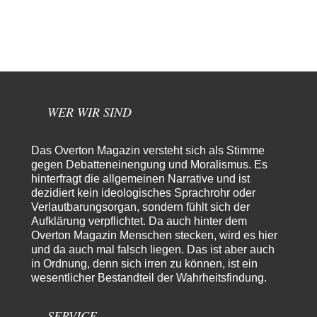
67
Krieg weiter eskaliert
Natürlich ist Russland scheinbar zögerlich, inkonsequent, reagiert immer
nur . Aber es ist vielleicht, wie…
Patient 0
vor 18 Stunden zu:
Helmut Schelsky – Der Mann, der den Marxismus überlebte
34
> Eine schwammige Kritik, die nicht an der Theorie nachweist, dass die
fehlerhaft oder unvollständig…
WER WIR SIND
Conrad
vor 21 Stunden zu:
Entkernen, Umfunktionieren und (feindlich) Übernehmen
3
Das Overton Magazin versteht sich als Stimme
Die NATO-Manöver gibt es noch. Mehr, als, zuvor, größere, nur eben jetzt
ein paar tausend…
gegen Debatteneinengung und Moralismus. Es
hinterfragt die allgemeinen Narrative und ist
Torsten
vor 1 Tag zu:
dezidiert kein ideologisches Sprachrohr oder
Urteil des Bundesverwaltungsgerichts zur ewigen
Verlautbarungsorgan, sondern fühlt sich der
7
Geheimhaltung
Aufklärung verpflichtet. Da auch hinter dem
Der Deep-State braucht Feinde wie ein Fisch das Wasser. Und nichts
Overton Magazin Menschen stecken, wird es hier
erschafft bessere Feinde als…
und da auch mal falsch liegen. Das ist aber auch
Ferdinand Wohlgewiehert
vor 1 Tag zu:
in Ordnung, denn sich irren zu können, ist ein
Wie arm sind wir, Herr Schneider?
21
wesentlicher Bestandteil der Wahrheitsfindung.
"Art. 20,1 GG: „Die Bundesrepublik Deutschland ist ein demokratischer
und sozialer Bundesstaat.“ Art. 14,2 GG:…
SERVICE