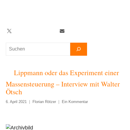
Zum
Inhalt
springen
Twitter
Facebook
YouTube
Telegram
Newsletter
Suchen
Lippmann oder das Experiment einer
Massensteuerung – Interview mit Walter
Ötsch
6. April 2021
Florian Rötzer
Ein Kommentar