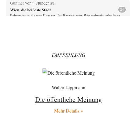
Gunther
vor 4 Stunden zu:
Wien, die heißeste Stadt
24
Fahren ist in diesem Kontext: Im Betrieb sein. Wasserkraftwerke kann
man am einfachsten ein- und…
Muaheheehe
vor 6 Stunden zu:
CSD-Anschlag: Amri 2.0?
8
Auf sowas wie mit dem Perso kommen nur Deutsche Schreibtischtäter ...
Als ob ein Amri…
EMPFEHLUNG
drummy-b
vor 6 Stunden zu:
Die Araber und die Shoah
6
Ihr Kommentar ist ja just genau so einseitig, wie Sie es Zuckermann hier
andichten wollen:…
Here read this
vor 6 Stunden zu:
Walter Lippmann
Wacht Deutschland nun in dem Krieg auf, den es seit Jahren
73
maßgeblich unterstützt?
Die öffentliche Meinung
Monarch Programm: Angeblich geht es auf die alten Ägypter zurück. Die
Priester haben den Pharao…
Mehr Details »
sylvain
vor 8 Stunden zu:
Rechts- oder Linksträger?
41
Danke für den Link. Ich vertraue ja der Wissenschaft, wissen Sie? Und da
ist es…