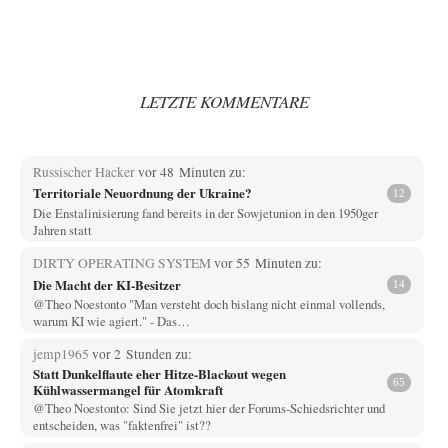
LETZTE KOMMENTARE
Russischer Hacker
vor 48 Minuten zu:
Territoriale Neuordnung der Ukraine?
12
Die Enstalinisierung fand bereits in der Sowjetunion in den 1950ger
Jahren statt
DIRTY OPERATING SYSTEM
vor 55 Minuten zu:
Die Macht der KI-Besitzer
14
@Theo Noestonto "Man versteht doch bislang nicht einmal vollends,
warum KI wie agiert." - Das…
jemp1965
vor 2 Stunden zu:
Statt Dunkelflaute eher Hitze-Blackout wegen
65
Kühlwassermangel für Atomkraft
@Theo Noestonto: Sind Sie jetzt hier der Forums-Schiedsrichter und
entscheiden, was "faktenfrei" ist??