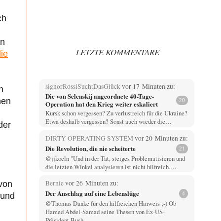
ch
an
LETZTE KOMMENTARE
ie
signorRossiSuchtDasGlück
vor 17 Minuten zu:
n
Die von Selenskij angeordnete 40-Tage-
hen
20
Operation hat den Krieg weiter eskaliert
Kursk schon vergessen? Zu verlustreich für die Ukraine?
Etwa deshalb vergessen? Sonst auch wieder die…
der
DIRTY OPERATING SYSTEM
vor 20 Minuten zu:
Die Revolution, die nie scheiterte
21
@jjkoeln "Und in der Tat, steiges Problematisieren und
die letzten Winkel analysieren ist nicht hilfreich.…
Bernie
vor 26 Minuten zu:
 von
Der Anschlag auf eine Lebenslüge
4
 und
@Thomas Danke für den hilfreichen Hinweis ;-) Ob
Hamed Abdel-Samad seine Thesen von Ex-US-
Präsident Bush…