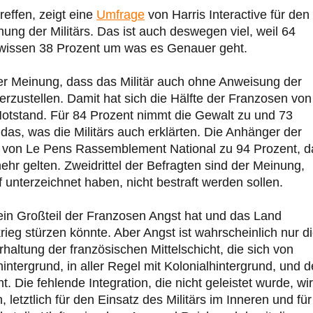
reffen, zeigt eine
Umfrage
von Harris Interactive für den
ung der Militärs. Das ist auch deswegen viel, weil 64
 wissen 38 Prozent um was es Genauer geht.
 der Meinung, dass das Militär auch ohne Anweisung der
rzustellen. Damit hat sich die Hälfte der Franzosen von
Notstand. Für 84 Prozent nimmt die Gewalt zu und 73
das, was die Militärs auch erklärten. Die Anhänger der
e von Le Pens Rassemblement National zu 94 Prozent, d
hr gelten. Zweidrittel der Befragten sind der Meinung,
 unterzeichnet haben, nicht bestraft werden sollen.
in Großteil der Franzosen Angst hat und das Land
rieg stürzen könnte. Aber Angst ist wahrscheinlich nur d
altung der französischen Mittelschicht, die sich von
ntergrund, in aller Regel mit Kolonialhintergrund, und 
. Die fehlende Integration, die nicht geleistet wurde, wi
letztlich für den Einsatz des Militärs im Inneren und für