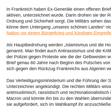
In Frankreich haben Ex-Generäle einen offenen Brief 
aktiven, unterzeichnet wurde. Darin drohen sie der R
Ordnung und Sicherheit sorgt. Die Militärs sehen da
könne dem Untergang „unseres schönen Landes“ nich
Nation vor einem Bürgerkrieg und kündigen Eingreif
Als Hauptbedrohung werden „Islamismus und die Hord
genannt. Man findet auch Antirassismus und die Kriti
der Polizei gegen Proteste wie die der Gelbwesten w
Brief genau 60 Jahre nach Beginn des Putsches von eb
sich gegen den Rückzug Frankreichs aus Algerien w
Das Verteidigungsministerium und die Führung der S
Unterzeichner angekündigt. Die rechten Militärs wis
antimuslimisch, rassistisch und rechtsnationalistisch
Macron und könnte ihn bis zu den Wahlen überrunden. 
sie aufgefordert, sich im Wahlkampf ihr anzuschließ