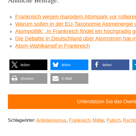
Frankreich wegen marodem Atompark vor rollier
Warum sollen in der EU-Taxonomie Atomenergie 
Atompolitik: „In Frankreich findet ein hochgradig g
Die Debatte in Deutschland über Atomstrom hat mi
Atom-Wahlkampf in Frankreich
teilen
teilen
teilen
drucken
E-Mail
Unterstützen Sie das Over
Schlagwörter:
Antiislamismus
,
Frankreich
,
Militär
,
Putsch
,
Recht