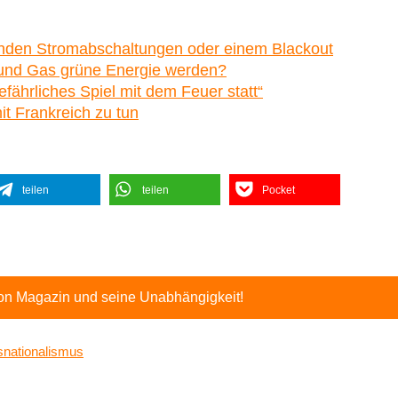
enden Stromabschaltungen oder einem Blackout
und Gas grüne Energie werden?
efährliches Spiel mit dem Feuer statt“
t Frankreich zu tun
teilen
teilen
Pocket
ton Magazin und seine Unabhängigkeit!
snationalismus