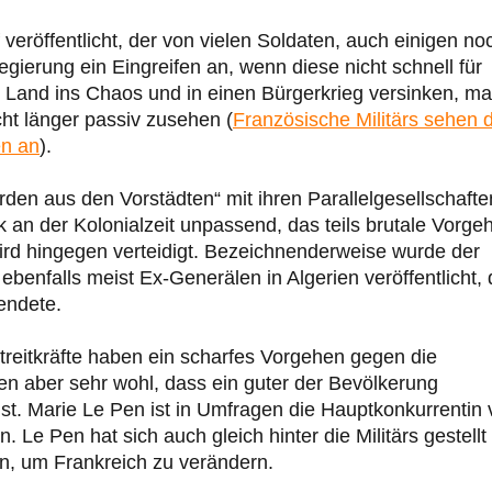
veröffentlicht, der von vielen Soldaten, auch einigen no
egierung ein Eingreifen an, wenn diese nicht schnell für
s Land ins Chaos und in einen Bürgerkrieg versinken, m
t länger passiv zusehen (
Französische Militärs sehen d
en an
).
en aus den Vorstädten“ mit ihren Parallelgesellschafte
k an der Kolonialzeit unpassend, das teils brutale Vorge
ird hingegen verteidigt. Bezeichnenderweise wurde der
enfalls meist Ex-Generälen in Algerien veröffentlicht, 
endete.
treitkräfte haben ein scharfes Vorgehen gegen die
sen aber sehr wohl, dass ein guter der Bevölkerung
 ist. Marie Le Pen ist in Umfragen die Hauptkonkurrentin
Le Pen hat sich auch gleich hinter die Militärs gestellt
en, um Frankreich zu verändern.