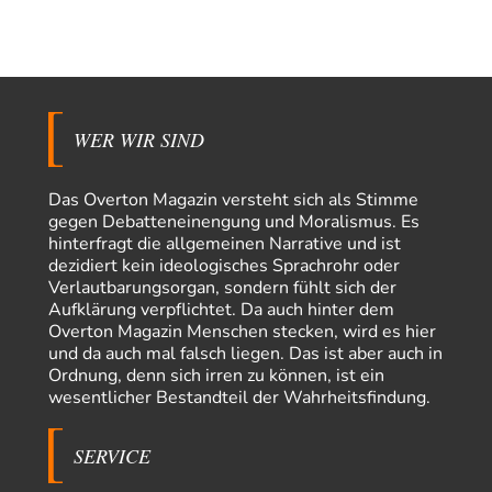
Die NATO-Manöver gibt es noch. Mehr, als, zuvor, größere, nur eben jetzt
ein paar tausend…
El-G
vor 14 Stunden zu:
Rechts- oder Linksträger?
39
Lieber jjkoeln, im Gegensatz zu anderen Texten von RdL, ist dieser
explizit als "Glosse" ausgezeichnet.…
WER WIR SIND
Torsten
vor 18 Stunden zu:
Urteil des Bundesverwaltungsgerichts zur ewigen
Das Overton Magazin versteht sich als Stimme
32
Geheimhaltung
gegen Debatteneinengung und Moralismus. Es
Der Deep-State braucht Feinde wie ein Fisch das Wasser. Und nichts
hinterfragt die allgemeinen Narrative und ist
erschafft bessere Feinde als…
dezidiert kein ideologisches Sprachrohr oder
Ferdinand Wohlgewiehert
vor 18 Stunden zu:
Verlautbarungsorgan, sondern fühlt sich der
Wie arm sind wir, Herr Schneider?
21
Aufklärung verpflichtet. Da auch hinter dem
"Art. 20,1 GG: „Die Bundesrepublik Deutschland ist ein demokratischer
Overton Magazin Menschen stecken, wird es hier
und sozialer Bundesstaat.“ Art. 14,2 GG:…
und da auch mal falsch liegen. Das ist aber auch in
Ordnung, denn sich irren zu können, ist ein
Zack15
vor 19 Stunden zu:
wesentlicher Bestandteil der Wahrheitsfindung.
Die Westbank in New York
5
Noch so einer, der viel schwatzt, wenn der Tag lang ist. Etwa die Frage
nach…
SERVICE
Peter Müller
vor 1 Tag zu: