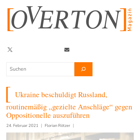
Zum
Inhalt
springen
Twitter
Facebook
YouTube
Telegram
Newsletter
Suchen
Ukraine beschuldigt Russland,
routinemäßig „gezielte Anschläge“ gegen
Oppositionelle auszuführen
24. Februar 2021
Florian Rötzer