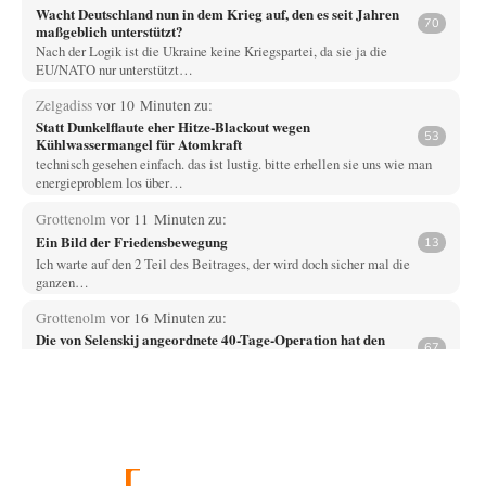
Wacht Deutschland nun in dem Krieg auf, den es seit Jahren
70
maßgeblich unterstützt?
Nach der Logik ist die Ukraine keine Kriegspartei, da sie ja die
EU/NATO nur unterstützt…
Zelgadiss
vor 10 Minuten zu:
Statt Dunkelflaute eher Hitze-Blackout wegen
53
Kühlwassermangel für Atomkraft
technisch gesehen einfach. das ist lustig. bitte erhellen sie uns wie man
energieproblem los über…
Grottenolm
vor 11 Minuten zu:
Ein Bild der Friedensbewegung
13
Ich warte auf den 2 Teil des Beitrages, der wird doch sicher mal die
ganzen…
Grottenolm
vor 16 Minuten zu:
Die von Selenskij angeordnete 40-Tage-Operation hat den
67
Krieg weiter eskaliert
Natürlich ist Russland scheinbar zögerlich, inkonsequent, reagiert immer
nur . Aber es ist vielleicht, wie…
renard
vor 20 Minuten zu:
Die Macht der KI-Besitzer
9
Es sollte nicht KI heißen, sondern SI - Simulierte Intelligenz. Wenn man