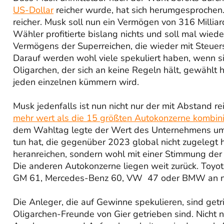
US-Dollar
reicher wurde, hat sich herumgesprochen.
reicher. Musk soll nun ein Vermögen von 316 Millia
Wähler profitierte bislang nichts und soll mal wie
Vermögens der Superreichen, die wieder mit Steuer
Darauf werden wohl viele spekuliert haben, wenn s
Oligarchen, der sich an keine Regeln hält, gewählt 
jeden einzelnen kümmern wird.
Musk jedenfalls ist nun nicht nur der mit Abstand 
mehr wert als die 15 größten Autokonzerne kombini
dem Wahltag legte der Wert des Unternehmens um ei
tun hat, die gegenüber 2023 global nicht zugelegt 
heranreichen, sondern wohl mit einer Stimmung der
Die anderen Autokonzerne liegen weit zurück. Toyota
GM 61, Mercedes-Benz 60, VW 47 oder BMW an neun
Die Anleger, die auf Gewinne spekulieren, sind getr
Oligarchen-Freunde von Gier getrieben sind. Nicht 