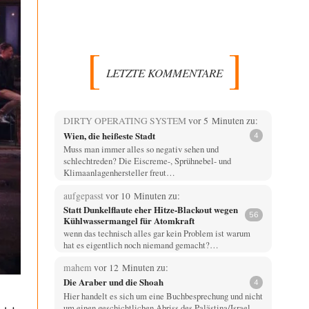
LETZTE KOMMENTARE
DIRTY OPERATING SYSTEM
vor 5 Minuten zu:
Wien, die heißeste Stadt
4
Muss man immer alles so negativ sehen und
schlechtreden? Die Eiscreme-, Sprühnebel- und
Klimaanlagenhersteller freut…
aufgepasst
vor 10 Minuten zu:
Statt Dunkelflaute eher Hitze-Blackout wegen
56
Kühlwassermangel für Atomkraft
wenn das technisch alles gar kein Problem ist warum
hat es eigentlich noch niemand gemacht?…
mahem
vor 12 Minuten zu:
Die Araber und die Shoah
4
Hier handelt es sich um eine Buchbesprechung und nicht
um einen geschichtlichen Abriss des Palästina/Israel…