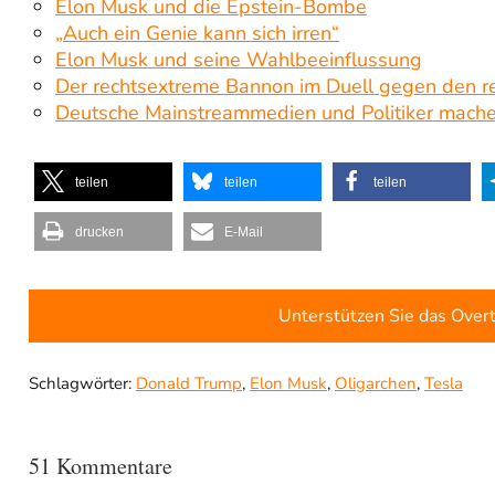
Elon Musk und die Epstein-Bombe
„Auch ein Genie kann sich irren“
Elon Musk und seine Wahlbeeinflussung
Der rechtsextreme Bannon im Duell gegen den r
Deutsche Mainstreammedien und Politiker mach
teilen
teilen
teilen
drucken
E-Mail
Unterstützen Sie das Over
Schlagwörter:
Donald Trump
,
Elon Musk
,
Oligarchen
,
Tesla
51 Kommentare