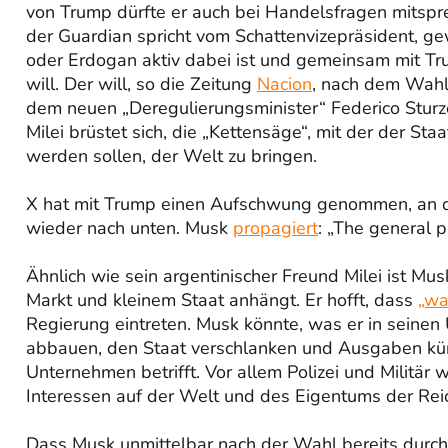
von Trump dürfte er auch bei Handelsfragen mitspre
der Guardian spricht vom Schattenvizepräsident, ge
oder Erdogan aktiv dabei ist und gemeinsam mit Tru
will. Der will, so die Zeitung
Nacion
, nach dem Wahls
dem neuen „Deregulierungsminister“ Federico Sturze
Milei brüstet sich, die „Kettensäge“, mit der der St
werden sollen, der Welt zu bringen.
X hat mit Trump einen Aufschwung genommen, an de
wieder nach unten. Musk
propagiert
: „The general pu
Ähnlich wie sein argentinischer Freund Milei ist Musk
Markt und kleinem Staat anhängt. Er hofft, dass
„wa
Regierung eintreten. Musk könnte, was er in seinen 
abbauen, den Staat verschlanken und Ausgaben kürz
Unternehmen betrifft. Vor allem Polizei und Militä
Interessen auf der Welt und des Eigentums der Re
Dass Musk unmittelbar nach der Wahl bereits durc