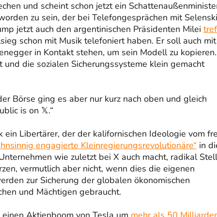
chen und scheint schon jetzt ein Schattenaußenminister
worden zu sein, der bei Telefongesprächen mit Selenski
mp jetzt auch den argentinischen Präsidenten Milei
tre
ieg schon mit Musik telefoniert haben. Er soll auch mit
negger in Kontakt stehen, um sein Modell zu kopieren.
aat und die sozialen Sicherungssysteme klein gemacht
r Börse ging es aber nur kurz nach oben und gleich
blic is on 𝕏.“
 ein Libertärer, der der kalifornischen Ideologie vom fr
hnsinnig engagierte Kleinregierungsrevolutionäre“
in di
Unternehmen wie zuletzt bei X auch macht, radikal Stel
en, vermutlich aber nicht, wenn dies die eigenen
r werden zur Sicherung der globalen ökonomischen
ichen und Mächtigen gebraucht.
h einen Aktienboom von Tesla um
mehr als 50 Milliarde