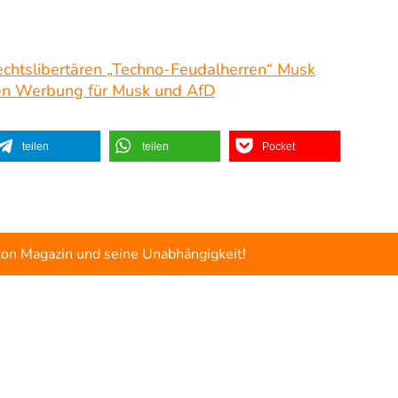
echtslibertären „Techno-Feudalherren“ Musk
en Werbung für Musk und AfD
teilen
teilen
Pocket
ton Magazin und seine Unabhängigkeit!