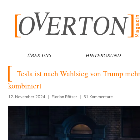
Zum
Inhalt
springen
ÜBER UNS
HINTERGRUND
Tesla ist nach Wahlsieg von Trump mehr
kombiniert
12. November 2024
Florian Rötzer
51 Kommentare