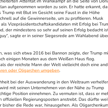
cheiterten Attentat im Wahlkampf an die Seite von Don
nclan aufgenommen worden zu sein. Er hatte erkannt, da
 Trump mit Blut im Gesicht seine Faust in die Höhe
h schnell auf die Gewinnerseite, um zu profitieren. Musk
e als Vizepräsidentschaftskandidaten mit Erfolg bei Tru
d, der mindestens so sehr auf seinen Erfolg bedacht is
ng guy“, sagte er in seiner Siegesrede am Wahlabend übe
n, was sich etwa 2016 bei Bannon zeigte, der Trump mi
nach einigen Monaten aus dem Weißen Haus flog.
ls der reichste Mann der Welt vielleicht doch eine and
dären oder Oligarchen umgeben
.
chheit bei der Auswanderung in den Weltraum verhelfe
l, wird mit seinen Unternehmen von der Nähe zu Trump
chtige Position einnehmen. Zu vermuten ist, dass er me
n offiziellen Regierungsposten anstrebt. Das dürfte wei
der bisher die Rede war, hinausgehen. Als Oligarchenku