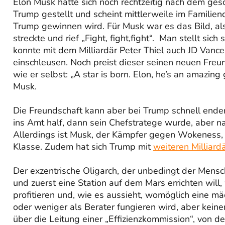
Elon Musk hatte sich noch rechtzeitig nach dem ges
Trump gestellt und scheint mittlerweile im Familie
Trump gewinnen wird. Für Musk war es das Bild, als
streckte und rief „Fight, fight,fight“. Man stellt sic
konnte mit dem Milliardär Peter Thiel auch JD Vanc
einschleusen. Noch preist dieser seinen neuen Freun
wie er selbst: „A star is born. Elon, he’s an amazi
Musk.
Die Freundschaft kann aber bei Trump schnell ende
ins Amt half, dann sein Chefstratege wurde, aber 
Allerdings ist Musk, der Kämpfer gegen Wokeness, a
Klasse. Zudem hat sich Trump mit
weiteren Milliar
Der exzentrische Oligarch, der unbedingt der Mens
und zuerst eine Station auf dem Mars errichten wil
profitieren und, wie es aussieht, womöglich eine mä
oder weniger als Berater fungieren wird, aber keine
über die Leitung einer „Effizienzkommission“, von 