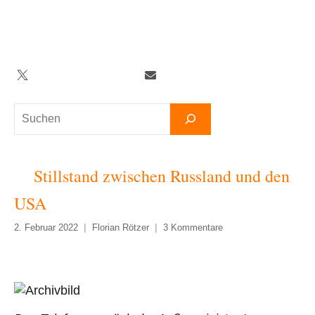
Zum
Inhalt
springen
Twitter
Facebook
YouTube
Telegram
Newsletter
Suchen
Stillstand zwischen Russland und den
USA
2. Februar 2022
Florian Rötzer
3 Kommentare