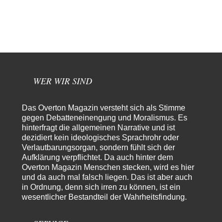
65
Krieg weiter eskaliert
Hallo venice im Link unten gibt es einen Screenshot vielleicht ist es der
Besagte.....
Peter Müller
vor 9 Stunden zu:
Der Krieg aus dem Baumarkt: Wie billige Drohnen die
1
Militärmacht verändern
Warum werden wichtigere Fragen nicht gestellt? Auch die KI könnte mir
nur sagen, was die…
WER WIR SIND
Claire Grube
vor 9 Stunden zu:
»Der freie Wille ist ein Mythos«
35
Das Overton Magazin versteht sich als Stimme
Rrrrrrichtig: Kritik am Chef und Du wirst exkludiert. Ein typischer
gegen Debatteneinengung und Moralismus. Es
Schulterklopferblog. Wer wie Herr Erdmann…
hinterfragt die allgemeinen Narrative und ist
Platons Sokrates
vor 11 Stunden zu:
dezidiert kein ideologisches Sprachrohr oder
Die Revolution, die nie scheiterte
Verlautbarungsorgan, sondern fühlt sich der
22
Es gibt 3 Arten von Freiheit: die geistige ,die seelische und die physische.
Aufklärung verpflichtet. Da auch hinter dem
Man darf…
Overton Magazin Menschen stecken, wird es hier
und da auch mal falsch liegen. Das ist aber auch
Erzengelin
vor 11 Stunden zu:
in Ordnung, denn sich irren zu können, ist ein
Leihmutterschaft als Zweig des Transhumanismus
35
wesentlicher Bestandteil der Wahrheitsfindung.
es ist zum verzweifeln. so widerlich. ekelhaft, grausam. wahrscheinlich
hat das alles keinen zweck mehr,…