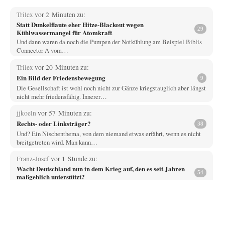
Trilex
vor 2 Minuten zu:
Statt Dunkelflaute eher Hitze-Blackout wegen
29
Kühlwassermangel für Atomkraft
Und dann waren da noch die Pumpen der Notkühlung am Beispiel Biblis
Connector A vom…
Trilex
vor 20 Minuten zu:
Ein Bild der Friedensbewegung
9
Die Gesellschaft ist wohl noch nicht zur Gänze kriegstauglich aber längst
nicht mehr friedensfähig. Innerer…
jjkoeln
vor 57 Minuten zu:
Rechts- oder Linksträger?
38
Und? Ein Nischenthema, von dem niemand etwas erfährt, wenn es nicht
breitgetreten wird. Man kann…
Franz-Josef
vor 1 Stunde zu:
Wacht Deutschland nun in dem Krieg auf, den es seit Jahren
54
maßgeblich unterstützt?
War es üverhaupt eine Drohne? Oder nicht nur ein kleines Dröhnchen?
Vende
vor 3 Stunden zu:
Russische Blockade des Schwarzen Meeres
33
Hat Roskomnadzor neuerdings die Karten mit den russischen Raffinerien