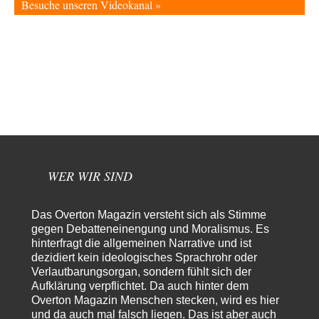
Besuche unseren Videokanal »
Territoriale Neuordnung der Ukraine?
43
Off Topic eigentlich nur bedingt, denn wenn es zum Verteidigungsfall und
damit fast zwangsläufig (wenn…
Michael
vor 12 Stunden zu:
CSD-Anschlag: Amri 2.0?
16
Der offensichtlichste Elefant im Raum, den keiner erwähnt: Alle
Eingänge zum Tiergarten waren gesperrt, Nur…
Besdomny
vor 15 Stunden zu:
Der Bremische Kirchentag liebt die Bombe nicht!
21
einige ostdeutsche Gemeinden, wie die hallesche Wörmlitzer
Kirchengemeinde, haben diese Tradition bis in die 2010er…
WER WIR SIND
Peter Zobel
vor 15 Stunden zu:
Absurde Debatte um Ceuta-„Invasion“ durch Marokko vertieft
5
EU-Spaltung
Das Overton Magazin versteht sich als Stimme
Man braucht in Deutschland nur etwas halbwegs vernünftiges zuvsagen
gegen Debatteneinengung und Moralismus. Es
und man landet suf der Zionisten-Abschussliste.
hinterfragt die allgemeinen Narrative und ist
dezidiert kein ideologisches Sprachrohr oder
Thomas
vor 16 Stunden zu:
Verlautbarungsorgan, sondern fühlt sich der
Die Westbank in New York
7
Aufklärung verpflichtet. Da auch hinter dem
Danke, diese Verdrehung war mir auch gleich sauer aufgestoßen...... - die
"Taliban" hatten den Mohnanbau…
Overton Magazin Menschen stecken, wird es hier
und da auch mal falsch liegen. Das ist aber auch