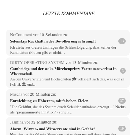
LETZTE KOMMENTARE
NoComment
vor 10 Sekunden zu:
Selenskijs Rückhalt in der Bevölkerung schrumpft
13
Ich ziehe aus diesen Umfragen die Schlussfolgerung, dass keiner der
Kandidaten (Frauen gibt es nicht…
DIRTY OPERATING SYSTEM
vor 13 Minuten zu:
Cambridge und der woke Märchenprinz: Vertrauensverlust in
3
Wissenschaft
An den Universitäten und Hochschulen 🎓 vollzieht sich das, was sich in
Politik 🏛️ und…
Mischa
vor 20 Minuten zu:
Entwicklung zu Höherem, mit falschen Zielen
37
"Die Geldflut, die das System durch Schuldenaufnahme erzeugt ..." Nichts
als "programmierte Inflation" - sprich…
Jasmina
vor 32 Minuten zu:
Alarm: Witwen- und Witwerrente sind in Gefahr!
19
Nun, das ist die falsche Vorgehensweise denn wo soll denn dann der