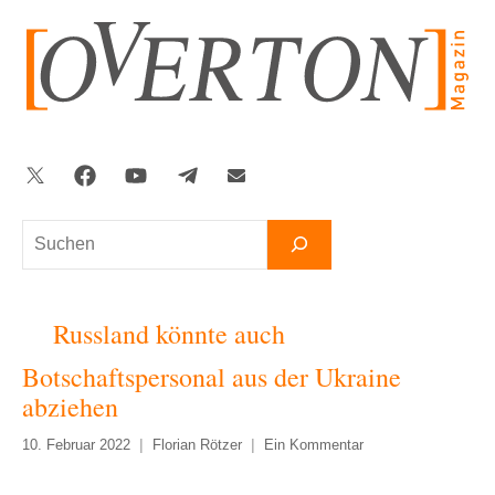
Zum
Inhalt
springen
Twitter
Facebook
YouTube
Telegram
Newsletter
Suchen
Russland könnte auch
Botschaftspersonal aus der Ukraine
abziehen
10. Februar 2022
Florian Rötzer
Ein Kommentar