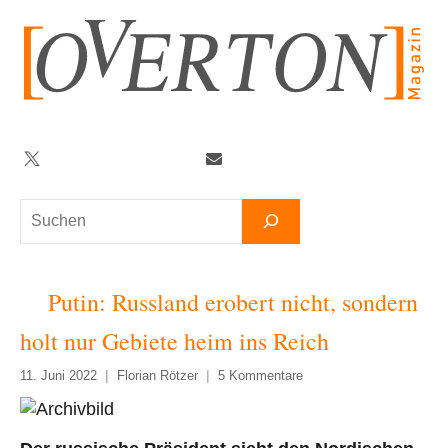
Zum
Inhalt
springen
Twitter
Facebook
YouTube
Telegram
Newsletter
Suchen
Putin: Russland erobert nicht, sondern
holt nur Gebiete heim ins Reich
11. Juni 2022
Florian Rötzer
5 Kommentare