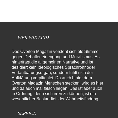
Die Westbank in New York
5
Noch so einer, der viel schwatzt, wenn der Tag lang ist. Etwa die Frage
nach…
Peter Müller
vor 1 Tag zu:
Der Krieg aus dem Baumarkt: Wie billige Drohnen die
1
Militärmacht verändern
WER WIR SIND
Warum werden wichtigere Fragen nicht gestellt? Auch die KI könnte mir
nur sagen, was die…
Claire Grube
vor 1 Tag zu:
Das Overton Magazin versteht sich als Stimme
»Der freie Wille ist ein Mythos«
gegen Debatteneinengung und Moralismus. Es
12
Rrrrrrichtig: Kritik am Chef und Du wirst exkludiert. Ein typischer
hinterfragt die allgemeinen Narrative und ist
Schulterklopferblog. Wer wie Herr Erdmann…
dezidiert kein ideologisches Sprachrohr oder
Verlautbarungsorgan, sondern fühlt sich der
Platons Sokrates
vor 1 Tag zu:
Aufklärung verpflichtet. Da auch hinter dem
Die Revolution, die nie scheiterte
22
Overton Magazin Menschen stecken, wird es hier
Es gibt 3 Arten von Freiheit: die geistige ,die seelische und die physische.
und da auch mal falsch liegen. Das ist aber auch
Man darf…
in Ordnung, denn sich irren zu können, ist ein
wesentlicher Bestandteil der Wahrheitsfindung.
Erzengelin
vor 1 Tag zu:
Leihmutterschaft als Zweig des Transhumanismus
9
es ist zum verzweifeln. so widerlich. ekelhaft, grausam. wahrscheinlich
SERVICE
hat das alles keinen zweck mehr,…