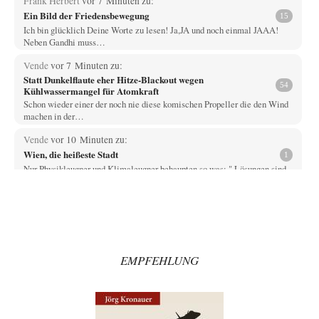
Frank Herbert
vor 7 Minuten zu:
Ein Bild der Friedensbewegung
15
Ich bin glücklich Deine Worte zu lesen! Ja,JA und noch einmal JAAA!
Neben Gandhi muss…
Vende
vor 7 Minuten zu:
Statt Dunkelflaute eher Hitze-Blackout wegen
54
Kühlwassermangel für Atomkraft
Schon wieder einer der noch nie diese komischen Propeller die den Wind
machen in der…
Vende
vor 10 Minuten zu:
Wien, die heißeste Stadt
1
Nur Physikleugner und Klimaleugner behaupten so was: " Lösungen sind
nicht in Sicht. " Oder…
DIRTY OPERATING SYSTEM
vor 26 Minuten zu:
Die Macht der KI-Besitzer
10
@Ach so Das Entscheidende ist allerdings nicht die Kontrolle, sondern
WER hier WEN kontrolliert. Drogen-…
EMPFEHLUNG
Zombienation
vor 55 Minuten zu:
CSD-Anschlag: Amri 2.0?
1
Gefährder - ein in seiner Semantik der polizeilichen Willkür unterworfer,
juristisch NICHT definierter Begriff wird…