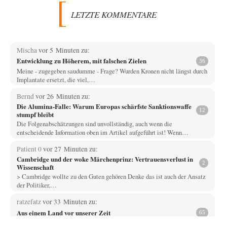
LETZTE KOMMENTARE
Mischa
vor 5 Minuten zu:
Entwicklung zu Höherem, mit falschen Zielen
36
Meine - zugegeben saudumme - Frage? Wurden Kronen nicht längst durch
Implantate ersetzt, die viel,…
Bernd
vor 26 Minuten zu:
Die Alumina-Falle: Warum Europas schärfste Sanktionswaffe
12
stumpf bleibt
Die Folgenabschätzungen sind unvollständig, auch wenn die
entscheidende Information oben im Artikel aufgeführt ist! Wenn…
Patient 0
vor 27 Minuten zu:
Cambridge und der woke Märchenprinz: Vertrauensverlust in
2
Wissenschaft
> Cambridge wollte zu den Guten gehören Denke das ist auch der Ansatz
der Politiker,…
ratzefatz
vor 33 Minuten zu:
Aus einem Land vor unserer Zeit
65
ch fühle mich als Opfer einer Illusion, die in meiner Jugend in den 70er-