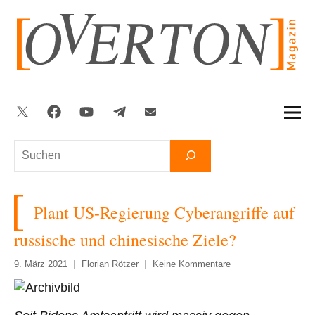
Zum
Inhalt
springen
Twitter
Facebook
YouTube
Telegram
Newsletter
Suchen
Plant US-Regierung Cyberangriffe auf
russische und chinesische Ziele?
9. März 2021
Florian Rötzer
Keine Kommentare