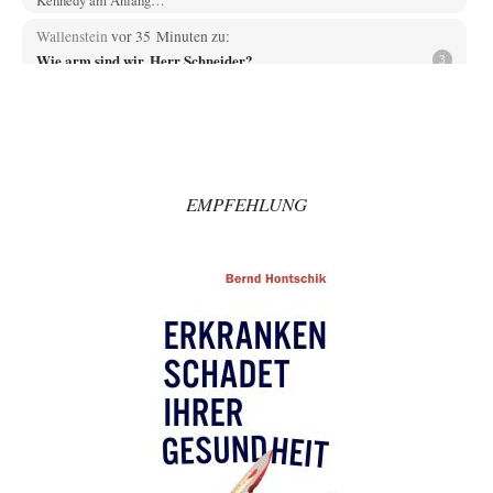
Wallenstein
vor 35 Minuten zu:
Wie arm sind wir, Herr Schneider?
3
"Schneider trat 2022 aus der Linkspartei aus, nachdem Wagenknecht die
„Zeitenwende“ und den Bruch der…
EMMA
vor 1 Stunde zu:
Absurde Debatte um Ceuta-„Invasion“ durch Marokko
27
vertieft EU-Spaltung
Ja, ja, es ist Imperialismus einem Despoten mit imperialistischen
EMPFEHLUNG
Träumen von einem "Gross-Marokko" nicht auch…
Phineas
vor 1 Stunde zu:
»Der freie Wille ist ein Mythos«
69
Geh mal hier drauf. Das ist ein Beitrag, der ist zweieinhalb Jahre!! später
erschienen (08/2022).…
Schattenland
vor 1 Stunde zu:
Unkabarettistische Anstalten
1
Dem schließe ich mich 100 pro an - das deutsche politische Kabarett ist
tot (Lisa…
Schattenland
vor 2 Stunden zu:
Masseninvasion von Ceuta: Ein organisierter Angriff
7