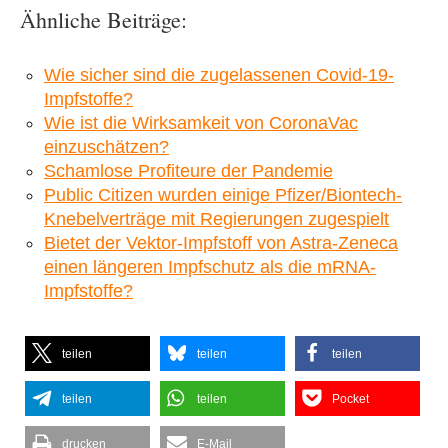
Ähnliche Beiträge:
Wie sicher sind die zugelassenen Covid-19-
Impfstoffe?
Wie ist die Wirksamkeit von CoronaVac
einzuschätzen?
Schamlose Profiteure der Pandemie
Public Citizen wurden einige Pfizer/Biontech-
Knebelverträge mit Regierungen zugespielt
Bietet der Vektor-Impfstoff von Astra-Zeneca
einen längeren Impfschutz als die mRNA-
Impfstoffe?
teilen
teilen
teilen
teilen
teilen
Pocket
drucken
E-Mail