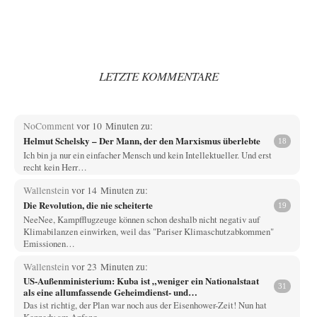
LETZTE KOMMENTARE
NoComment
vor 10 Minuten zu:
Helmut Schelsky – Der Mann, der den Marxismus überlebte
18
Ich bin ja nur ein einfacher Mensch und kein Intellektueller. Und erst
recht kein Herr…
Wallenstein
vor 14 Minuten zu:
Die Revolution, die nie scheiterte
19
NeeNee, Kampfflugzeuge können schon deshalb nicht negativ auf
Klimabilanzen einwirken, weil das "Pariser Klimaschutzabkommen"
Emissionen…
Wallenstein
vor 23 Minuten zu:
US-Außenministerium: Kuba ist „weniger ein Nationalstaat
31
als eine allumfassende Geheimdienst- und
Subversionsoperation
Das ist richtig, der Plan war noch aus der Eisenhower-Zeit! Nun hat
Kennedy am Anfang…