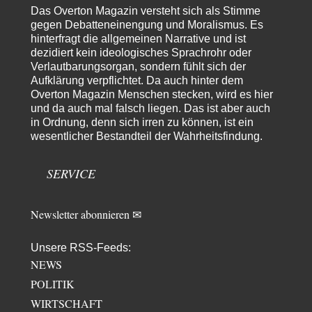
Synthese und Konkurrenz
Das Overton Magazin versteht sich als Stimme
1
Die Natur ist die kreative Gestalt, um Inspiration zu erlangen. Die heute
gegen Debatteneinengung und Moralismus. Es
Natur und ihr…
hinterfragt die allgemeinen Narrative und ist
dezidiert kein ideologisches Sprachrohr oder
Noname
vor 1 Tag zu:
Verlautbarungsorgan, sondern fühlt sich der
Wer erzielt die Kriegsgewinne?
14
Aufklärung verpflichtet. Da auch hinter dem
Es bestätigt sich also schon an diesem Beispiel von vor 100 Jahren, was
Overton Magazin Menschen stecken, wird es hier
manchen Menschen…
und da auch mal falsch liegen. Das ist aber auch
Ferdinand Wohlgewiehert
vor 2 Tagen zu:
in Ordnung, denn sich irren zu können, ist ein
Im Zeitalter der KI werden Fehler menschlich
wesentlicher Bestandteil der Wahrheitsfindung.
30
"Ohne originale Zwecksetzung können Roboter keine eigene Prosodie
erschaffen," Wird dran gearbeitet.
SERVICE
Newsletter abonnieren ✉
Unsere RSS-Feeds:
NEWS
POLITIK
WIRTSCHAFT