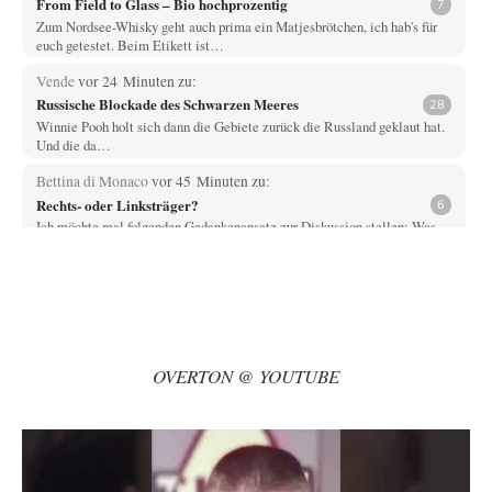
From Field to Glass – Bio hochprozentig
7
Zum Nordsee-Whisky geht auch prima ein Matjesbrötchen, ich hab's für
euch getestet. Beim Etikett ist…
Vende
vor 24 Minuten zu:
Russische Blockade des Schwarzen Meeres
28
Winnie Pooh holt sich dann die Gebiete zurück die Russland geklaut hat.
Und die da…
Bettina di Monaco
vor 45 Minuten zu:
Rechts- oder Linksträger?
6
Ich möchte mal folgenden Gedankenansatz zur Diskussion stellen: Was
bewirkt Wokeness? Wokeness behauptet z.B. dass…
Michael
vor 1 Stunde zu:
Helmut Schelsky – Der Mann, der den Marxismus überlebte
30
Trotz ihrer Lautstärke, fällt die intellektuelle Mittelschicht durch ihre
Machtlosigkeit auf. Viel Theater, wenig Einfluss.
OVERTON @ YOUTUBE
epikur
vor 1 Stunde zu:
»Der freie Wille ist ein Mythos«
71
Herr Erdmann spricht von "Moral und Ethik" und ist in seinem Herzen
doch ein typisch…
DIRTY OPERATING SYSTEM
vor 2 Stunden zu: