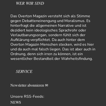
WER WIR SIND
Ute Plass
vor 15 Stunden zu:
Urteil des Bundesverwaltungsgerichts zur ewigen
34
Geheimhaltung
Gaby Weber stellt fest : "So ist das in der Bundesrepublik: von
Das Overton Magazin versteht sich als Stimme
Transparenz, Rechtstaatlichkeit und…
gegen Debatteneinengung und Moralismus. Es
hinterfragt die allgemeinen Narrative und ist
El-G
vor 16 Stunden zu:
dezidiert kein ideologisches Sprachrohr oder
US-Außenministerium: Kuba ist „weniger ein Nationalstaat
32
Verlautbarungsorgan, sondern fühlt sich der
als eine allumfassende Geheimdienst- und
Aufklärung verpflichtet. Da auch hinter dem
Subversionsoperation
Gut, dass Sie »Schande« geschrieben haben und nicht „Scheitern“, denn
Overton Magazin Menschen stecken, wird es hier
das war und ist es…
und da auch mal falsch liegen. Das ist aber auch in
Stefan M
vor 17 Stunden zu:
Ordnung, denn sich irren zu können, ist ein
Masseninvasion von Ceuta: Ein organisierter Angriff
2
wesentlicher Bestandteil der Wahrheitsfindung.
Ja ja, das ist der Fluch der schönen neuen Smartphone-Zeit. Einer ruft und
Zehntausende dackeln…
SERVICE
Schattenland
vor 22 Stunden zu:
Unkabarettistische Anstalten
1
Dem schließe ich mich 100 pro an - das deutsche politische Kabarett ist
Newsletter abonnieren ✉
tot (Lisa…
YaSa
vor 23 Stunden zu:
Unsere RSS-Feeds:
Dissonanzen
1
NEWS
Kleine Korrektur: Anders als Moshe Zuckermann schildet gab es in den