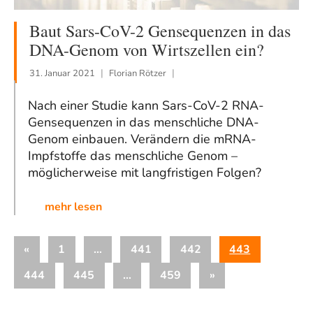
Baut Sars-CoV-2 Gensequenzen in das
DNA-Genom von Wirtszellen ein?
31. Januar 2021
Florian Rötzer
Nach einer Studie kann Sars-CoV-2 RNA-
Gensequenzen in das menschliche DNA-
Genom einbauen. Verändern die mRNA-
Impfstoffe das menschliche Genom –
möglicherweise mit langfristigen Folgen?
mehr lesen
Seitennummerierung
Vorherige
«
1
…
441
442
443
der
Beiträge
Nächste
444
445
…
459
»
Beiträge
Beiträge