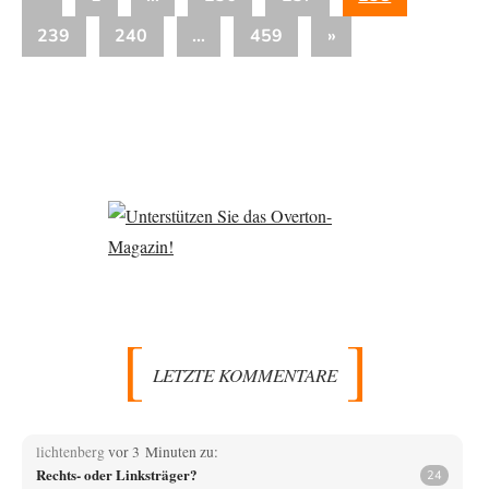
der
Beiträge
Nächste
239
240
…
459
»
Beiträge
Beiträge
LETZTE KOMMENTARE
lichtenberg
vor 3 Minuten zu:
Rechts- oder Linksträger?
24