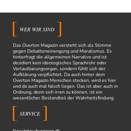
Wolfgang Wirth
vor 4 Stunden zu:
Helmut Schelsky – Der Mann, der den Marxismus überlebte
31
@ 1211 Danke für Ihre Hinweise! Vielleicht könnte man auch noch
Piketty erwähnen?!? Bezogen auf…
emil
vor 5 Stunden zu:
WER WIR SIND
From Field to Glass – Bio hochprozentig
7
Zum Nordsee-Whisky geht auch prima ein Matjesbrötchen, ich hab's für
euch getestet. Beim Etikett ist…
Das Overton Magazin versteht sich als Stimme
gegen Debatteneinengung und Moralismus. Es
emil
vor 8 Stunden zu:
hinterfragt die allgemeinen Narrative und ist
Absurde Debatte um Ceuta-„Invasion“ durch Marokko
dezidiert kein ideologisches Sprachrohr oder
29
vertieft EU-Spaltung
Verlautbarungsorgan, sondern fühlt sich der
China sagt jetzt auch etwas: Interessant ist vor allem die offizielle
Aufklärung verpflichtet. Da auch hinter dem
Anerkennung der USA, das…
Overton Magazin Menschen stecken, wird es hier
overton4cm
vor 16 Stunden zu:
und da auch mal falsch liegen. Das ist aber auch in
Morgen kommt der Russe, wir müssen alle sterben!
Ordnung, denn sich irren zu können, ist ein
34
Kurz gesagt: der Autor dieses Kommentars weiß es ganz genau. Er hat die
wesentlicher Bestandteil der Wahrheitsfindung.
Deutungshoheit. In…
Bernie
vor 18 Stunden zu:
SERVICE
Der Anschlag auf eine Lebenslüge
3
@Thomas Danke für den hilfreichen Hinweis ;-) Ob Hamed Abdel-Samad
seine Thesen von Ex-US-Präsident Bush…
Newsletter abonnieren ✉