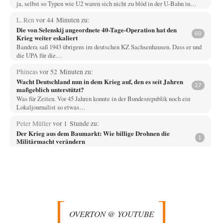
ja, selbst so Typen wie U2 waren sich nicht zu blöd in der U-Bahn in…
L. Ren
vor 44 Minuten zu:
Die von Selenskij angeordnete 40-Tage-Operation hat den
60
Krieg weiter eskaliert
Bandera saß 1943 übrigens im deutschen KZ Sachsenhausen. Dass er und
die UPA für die…
Phineas
vor 52 Minuten zu:
Wacht Deutschland nun in dem Krieg auf, den es seit Jahren
27
maßgeblich unterstützt?
Was für Zeiten. Vor 45 Jahren konnte in der Bundesrepublik noch ein
Lokaljournalist so etwas…
Peter Müller
vor 1 Stunde zu:
Der Krieg aus dem Baumarkt: Wie billige Drohnen die
1
Militärmacht verändern
Warum werden wichtigere Fragen nicht gestellt? Auch die KI könnte mir
nur sagen, was die…
Claire Grube
vor 1 Stunde zu:
»Der freie Wille ist ein Mythos«
62
Rrrrrrichtig: Kritik am Chef und Du wirst exkludiert. Ein typischer
Schulterklopferblog. Wer wie Herr Erdmann…
OVERTON @ YOUTUBE
PRO1
vor 1 Stunde zu: