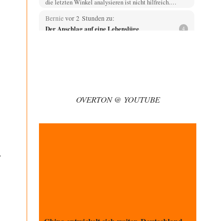
die letzten Winkel analysieren ist nicht hilfreich.…
Bernie
vor 2 Stunden zu:
Der Anschlag auf eine Lebenslüge
4
@Thomas Danke für den hilfreichen Hinweis ;-) Ob
Hamed Abdel-Samad seine Thesen von Ex-US-
Präsident Bush…
Klau-Die
vor 2 Stunden zu:
Helmut Schelsky – Der Mann, der den
27
Marxismus überlebte
OVERTON @ YOUTUBE
Er fragte, wem Fabriken gehören. Die Gegenwart zwingt
zu einer anderen Frage: Wer besitzt die…
DIRTY OPERATING SYSTEM
vor 3 Stunden zu:
Morgen kommt der Russe, wir müssen alle
62
sterben!
@Russischer Hacker Selbstverständlich gibt es auch in
Russland Propaganda. Das würde ich nicht bestreiten
wollen.…
Otto Motto
vor 3 Stunden zu:
Wie arm sind wir, Herr Schneider?
15
Ja, wo könnte wohl ein Interview mit dem Schneider
noch erscheinen? Ganz aktuell beim DLF…