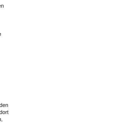
en
e
 den
dort
n,