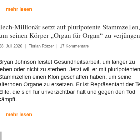
mehr lesen
Tech-Millionär setzt auf pluripotente Stammzellen
um seinen Körper „Organ für Organ“ zu verjüngen
28. Juli 2026
Florian Rötzer
17 Kommentare
Bryan Johnson leistet Gesundheitsarbeit, um länger zu
leben oder nicht zu sterben. Jetzt will er mit pluripotente
Stammzellen einen Klon geschaffen haben, um seine
alternden Organe zu ersetzen. Er ist Repräsentant der T
Elite, die sich für unverzichtbar hält und gegen den Tod
kämpft.
mehr lesen
chste