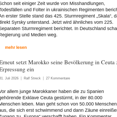
Schon seit einiger Zeit wurde von Misshandlungen,
Todesfällen und Folter in ukrainischen Regimenten berich
An erster Stelle stand das 425. Sturmregiment „Skala“, 
direkt Syrsky unterstand. Jetzt wird ähnliches vom 225.
Separaten Sturmregiment berichtet. In Deutschland sch
Regierung und Medien weg.
mehr lesen
Erneut setzt Marokko seine Bevölkerung in Ceuta 
Erpressung ein
31. Juli 2026
Ralf Streck
27 Kommentare
Vor allem junge Marokkaner haben die zu Spanien
gehörende Exklave Ceuta gestürmt, in der 80.000
Menschen leben. Man geht schon von 50.000 Menschen
aus, die sich erst schwimmend und dann Zäune einreiße
Zugang zu „Europa“ verschafft haben. Ein Kommentar.