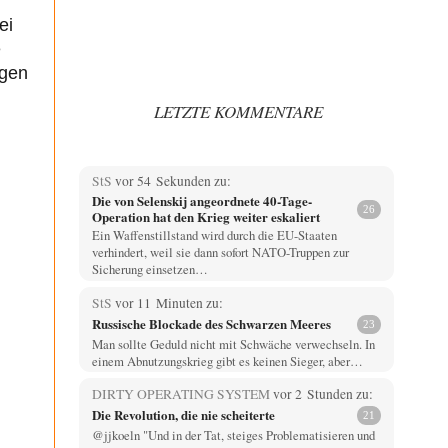
ei
e
ngen
LETZTE KOMMENTARE
StS
vor 54 Sekunden zu:
Die von Selenskij angeordnete 40-Tage-
26
Operation hat den Krieg weiter eskaliert
Ein Waffenstillstand wird durch die EU-Staaten
verhindert, weil sie dann sofort NATO-Truppen zur
Sicherung einsetzen…
StS
vor 11 Minuten zu:
Russische Blockade des Schwarzen Meeres
23
Man sollte Geduld nicht mit Schwäche verwechseln. In
einem Abnutzungskrieg gibt es keinen Sieger, aber…
DIRTY OPERATING SYSTEM
vor 2 Stunden zu:
Die Revolution, die nie scheiterte
21
@jjkoeln "Und in der Tat, steiges Problematisieren und