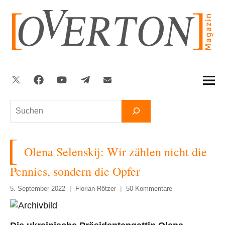
Zum
Inhalt
springen
Twitter
Facebook
YouTube
Telegram
Newsletter
Suchen
Olena Selenskij: Wir zählen nicht die
Pennies, sondern die Opfer
5. September 2022
Florian Rötzer
50 Kommentare