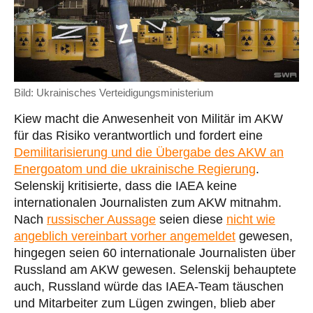
Bild: Ukrainisches Verteidigungsministerium
Kiew macht die Anwesenheit von Militär im AKW
für das Risiko verantwortlich und fordert eine
Demilitarisierung und die Übergabe des AKW an
Energoatom und die ukrainische Regierung
.
Selenskij kritisierte, dass die IAEA keine
internationalen Journalisten zum AKW mitnahm.
Nach
russischer Aussage
seien diese
nicht wie
angeblich vereinbart vorher angemeldet
gewesen,
hingegen seien 60 internationale Journalisten über
Russland am AKW gewesen. Selenskij behauptete
auch, Russland würde das IAEA-Team täuschen
und Mitarbeiter zum Lügen zwingen, blieb aber