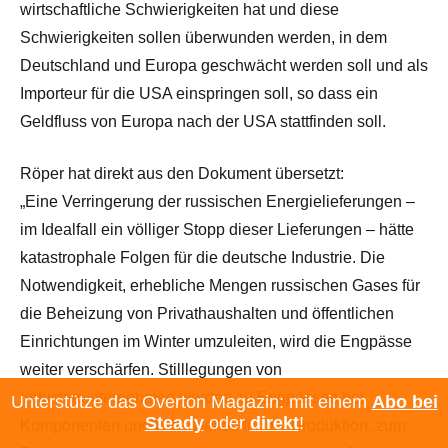
wirtschaftliche Schwierigkeiten hat und diese
Schwierigkeiten sollen überwunden werden, in dem
Deutschland und Europa geschwächt werden soll und als
Importeur für die USA einspringen soll, so dass ein
Geldfluss von Europa nach der USA stattfinden soll.
Röper hat direkt aus den Dokument übersetzt:
„Eine Verringerung der russischen Energielieferungen –
im Idealfall ein völliger Stopp dieser Lieferungen – hätte
katastrophale Folgen für die deutsche Industrie. Die
Notwendigkeit, erhebliche Mengen russischen Gases für
die Beheizung von Privathaushalten und öffentlichen
Einrichtungen im Winter umzuleiten, wird die Engpässe
weiter verschärfen. Stilllegungen von
Industrieunternehmen werden zu Engpässen bei
Unterstütze das Overton Magazin: mit einem
Abo bei
Steady
oder
direkt
!
Komponenten und Ersatzteilen für die Produktion, zum